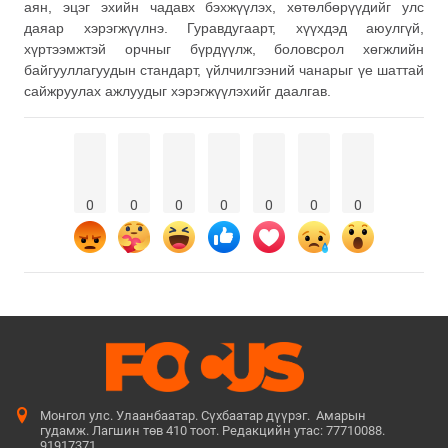
аян, эцэг эхийн чадавх бэхжүүлэх, хөтөлбөрүүдийг улс
даяар хэрэгжүүлнэ. Гуравдугаарт, хүүхдэд аюулгүй,
хүртээмжтэй орчныг бүрдүүлж, боловсрол хөгжлийн
байгууллагуудын стандарт, үйлчилгээний чанарыг үе шаттай
сайжруулах ажлуудыг хэрэгжүүлэхийг даалгав.
0
0
0
0
0
0
0
Монгол улс. Улаанбаатар. Сүхбаатар дүүрэг. Амарын
гудамж. Лагшин төв 410 тоот. Редакцийн утас: 77710088.
91917371