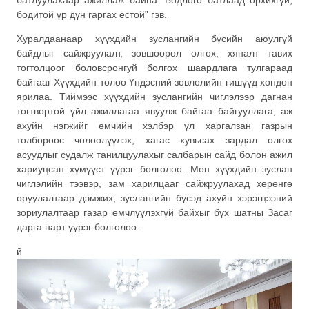
бодитой үр дүн гаргах ёстой” гэв.
Хуралдаанаар хүүхдийн зуслангийн бүсийн аюулгүй
байдлыг сайжруулалт, зөвшөөрөл олгох, хяналт тавих
тогтолцоог боловсронгуй болгох шаардлага тулгараад
байгааг Хүүхдийн төлөө Үндэсний зөвлөлийн гишүүд хөндөн
ярилаа. Тиймээс хүүхдийн зуслангийн чиглэлээр дагнан
тогтвортой үйл ажиллагаа явуулж байгаа байгууллага, аж
ахуйн нэгжийг өмчийн хэлбэр үл харгалзан газрын
төлбөрөөс чөлөөлүүлэх, хагас хувьсах зардал олгох
асуудлыг судалж танилцуулахыг салбарын сайд болон ажил
хариуцсан хүмүүст үүрэг болголоо. Мөн хүүхдийн зуслан
чиглэлийн тээвэр, зам харилцааг сайжруулахад хөрөнгө
оруулалтаар дэмжих, зуслангийн бүсэд ахуйн хэрэгцээний
зориулалтаар газар өмчлүүлэхгүй байхыг бүх шатны Засаг
дарга нарт үүрэг болголоо.
й