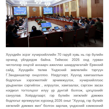
Хүүхдийн эсрэг хүчирхийллийн 70 гаруй хувь нь гэр бүлийн
орчинд үйлдэгдэж байна. Тиймээс 2026 онд гурван
чиглэлээр онцгой анхаарч ажиллах шаардлагатайг Ерөнхий
сайд, Хүүхдийн төлөө Үндэсний зөвлөлийн тэргүүн
Г.Занданшатар онцоллоо. Нэгдүгээрт, Хүүхэд хамгааллын
бодлогын хэрэгжилтийг эрчимжүүлэх, хүчирхийллээс
урьдчилан сэргийлэх , илрүүлэх, хамгаалах, сэргээн засах
нэгдмэл тогтолцоог илүү үр дүнтэй болгож, цэгцлэхийг
сануулав. Хоёрдугаарт, гэр бүлийн хөгжлийг дэмжих
бодлогыг өргөжүүлэх хүрээнд 2026 оныг “Хүүхэд, гэр бүлийг
хөгжлийг дэмжих жил” болгон зарлаж, үндэсний хэмжээний