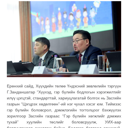
Ерөнхий сайд, Хүүхдийн төлөө Үндэсний зөвлөлийн тэргүүн
Г.Занданшатар “Хүүхэд, гэр бүлийн бодлогын хэрэгжилтийг
илүү цэгцтэй, стандарттай, хариуцлагатай болгох нь Засгийн
газрын “Цэгцрэх хөдөлгөөн”-ий нэг чухал хэсэг юм. Тиймээс
гэр бүлийн боловсрол, дэмжлэгийн тогтолцоог бэхжүүлэх
зорилгоор Засгийн газраас “Гэр бүлийн хөгжлийг дэмжих
тухай” хуулийн төслийг боловсруулж, УИХ-аар
батлуулахаар ажиллаж байна. Бодлого батлаад орхихгүй,