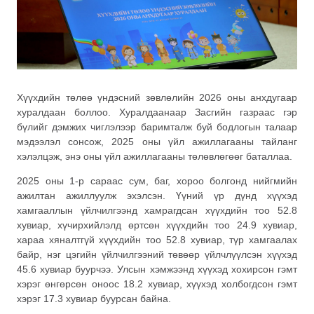
Хүүхдийн төлөө үндэсний зөвлөлийн 2026 оны анхдугаар
хуралдаан боллоо. Хуралдаанаар Засгийн газраас гэр
бүлийг дэмжих чиглэлээр баримталж буй бодлогын талаар
мэдээлэл сонсож, 2025 оны үйл ажиллагааны тайланг
хэлэлцэж, энэ оны үйл ажиллагааны төлөвлөгөөг баталлаа.
2025 оны 1-р сараас сум, баг, хороо болгонд нийгмийн
ажилтан ажиллуулж эхэлсэн. Үүний үр дүнд хүүхэд
хамгааллын үйлчилгээнд хамрагдсан хүүхдийн тоо 52.8
хувиар, хүчирхийлэлд өртсөн хүүхдийн тоо 24.9 хувиар,
хараа хяналтгүй хүүхдийн тоо 52.8 хувиар, түр хамгаалах
байр, нэг цэгийн үйлчилгээний төвөөр үйлчлүүлсэн хүүхэд
45.6 хувиар буурчээ. Улсын хэмжээнд хүүхэд хохирсон гэмт
хэрэг өнгөрсөн оноос 18.2 хувиар, хүүхэд холбогдсон гэмт
хэрэг 17.3 хувиар буурсан байна.