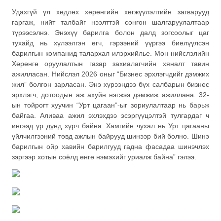
Удахгүй үл хөдлөх хөрөнгийн хөгжүүлэлтийн загварууд
гаргаж, нийт талбайг нээлттэй сонгон шалгаруулалтаар
түрээсэлнэ. Энэхүү барилга болон далд зогсоолыг цаг
тухайд нь хүлээлгэн өгч, гэрээний үүргээ биелүүлсэн
барилгын компанид талархал илэрхийлье. Мөн нийслэлийн
Хөрөнгө оруулалтын газар захиалагчийн хяналт тавин
ажилласан. Нийслэл 2026 оныг “Бизнес эрхлэгчдийг дэмжих
жил” болгон зарласан. Энэ хүрээндээ бүх салбарын бизнес
эрхлэгч, дотоодын аж ахуйн нэгжээ дэмжиж ажиллана. 32-
ын тойрогт хуучин “Урт цагаан”-ыг зориулалтаар нь барьж
байгаа. Аливаа ажил эхлэхдээ эсэргүүцэлтэй тулгардаг ч
ингээд үр дүнд хүрч байна. Хамгийн чухал нь Урт цагааны
үйлчилгээний төвд ажлын байрууд шинээр бий болно. Шинэ
барилгын ойр хавийн барилгууд гадна фасадаа шинэчлэх
зэргээр хотын соёлд өнгө нэмэхийг уриалж байна” гэлээ.