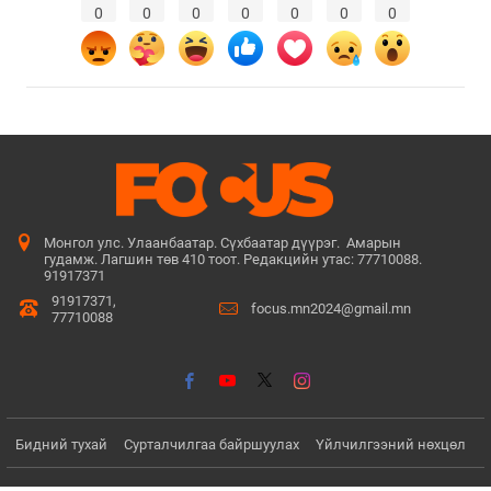
0
0
0
0
0
0
0
Монгол улс. Улаанбаатар. Сүхбаатар дүүрэг. Амарын
гудамж. Лагшин төв 410 тоот. Редакцийн утас: 77710088.
91917371
91917371,
focus.mn2024@gmail.mn
77710088
Бидний тухай
Сурталчилгаа байршуулах
Үйлчилгээний нөхцөл