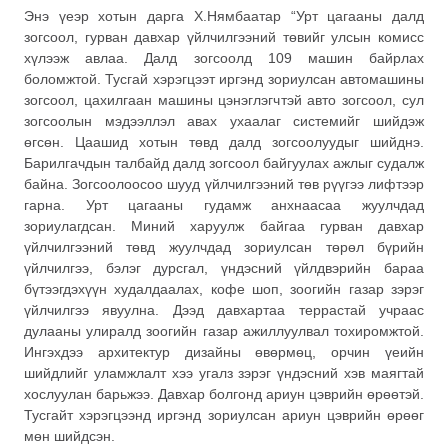
Энэ үеэр хотын дарга Х.Нямбаатар “Урт цагааны далд
зогсоол, гурван давхар үйлчилгээний төвийг улсын комисс
хүлээж авлаа. Далд зогсоолд 109 машин байрлах
боломжтой. Тусгай хэрэгцээт иргэнд зориулсан автомашины
зогсоол, цахилгаан машины цэнэглэгчтэй авто зогсоол, сул
зогсоолын мэдээллэл авах ухаалаг системийг шийдэж
өгсөн. Цаашид хотын төвд далд зогсоолуудыг шийднэ.
Барилгачдын талбайд далд зогсоол байгуулах ажлыг судалж
байна. Зогсоолоосоо шууд үйлчилгээний төв рүүгээ лифтээр
гарна. Урт цагааны гудамж анхнаасаа жуулчдад
зориулагдсан. Миний харуулж байгаа гурван давхар
үйлчилгээний төвд жуулчдад зориулсан төрөл бүрийн
үйлчилгээ, бэлэг дурсгал, үндэсний үйлдвэрийн бараа
бүтээгдэхүүн худалдаалах, кофе шоп, зоогийн газар зэрэг
үйлчилгээ явуулна. Дээд давхартаа террастай учраас
дулааны улиралд зоогийн газар ажиллуулвал тохиромжтой.
Ингэхдээ архитектур дизайны өвөрмөц, орчин үеийн
шийдлийг уламжлалт хээ угалз зэрэг үндэсний хэв маягтай
хослуулан барьжээ. Давхар болгонд ариун цэврийн өрөөтэй.
Тусгайт хэрэгцээнд иргэнд зориулсан ариун цэврийн өрөөг
мөн шийдсэн.