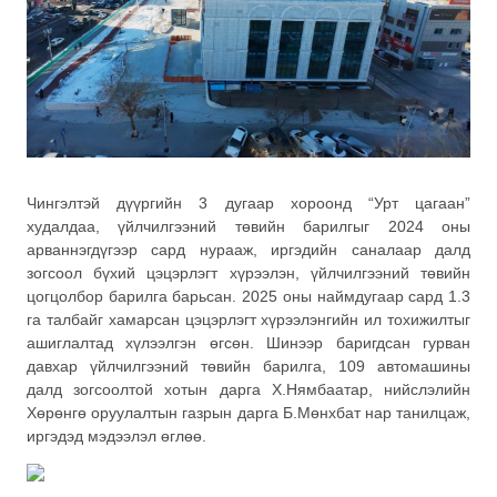
Чингэлтэй дүүргийн 3 дугаар хороонд “Урт цагаан”
худалдаа, үйлчилгээний төвийн барилгыг 2024 оны
арваннэгдүгээр сард нурааж, иргэдийн саналаар далд
зогсоол бүхий цэцэрлэгт хүрээлэн, үйлчилгээний төвийн
цогцолбор барилга барьсан. 2025 оны наймдугаар сард 1.3
га талбайг хамарсан цэцэрлэгт хүрээлэнгийн ил тохижилтыг
ашиглалтад хүлээлгэн өгсөн. Шинээр баригдсан гурван
давхар үйлчилгээний төвийн барилга, 109 автомашины
далд зогсоолтой хотын дарга Х.Нямбаатар, нийслэлийн
Хөрөнгө оруулалтын газрын дарга Б.Мөнхбат нар танилцаж,
иргэдэд мэдээлэл өглөө.