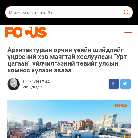
Архитектурын орчин үеийн шийдлийг
үндэсний хэв маягтай хослуулсан “Урт
цагаан” үйлчилгээний төвийг улсын
комисс хүлээн авлаа
Г.ОЮУНТУЯА
2026/01/19