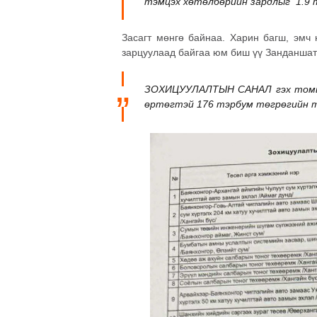
тэмцэх хөтөлбөрийн зардлыг 1.9 т
Засагт мөнгө байнаа. Харин багш, эмч
зарцуулаад байгаа юм биш үү Занданшат
ЗОХИЦУУЛАЛТЫН САНАЛ гэх томьё
өртөгтэй 176 тэрбум төгрөгийн т