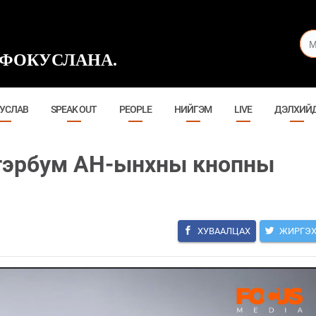
ФОКУСЛАНА.
УСЛАВ
SPEAK OUT
PEOPLE
НИЙГЭМ
LIVE
ДЭЛХИЙ
 тэрбум АН-ынхны кнопны
ХУВААЛЦАХ
ЖИРГЭ