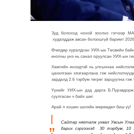
Зуд болоход нохой зоолно гэгчээр М
худалддаж авсан болзошгүй баримт 2026
Өчигдөр хуралдсан УИХ-ын Төсвийн байн
кнопны үнэ нь санал оруулсан УИХ-ын ги
Хамгийн инээдтэй нь улсынхаа нийслэли
цахилгаан хязгаарлана гэж нийслэлчүүд
зардалд 2.6 тэрбум төгрөг зарцуулна гэж
Үүнийг УИХ-ын дэд дарга Б.Пүрэвдорж
суулгасан ч байх шиг.
Арай л хошин шогийн мөрөөдөл биш үү!
Сайтар нягталж ухвал Увсын Улаа
барих сэргээхэд 30 тэрбум, 10