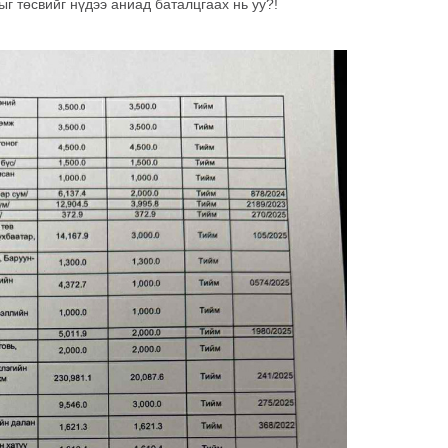
г төсвийг нүдээ аниад баталцгаах нь уу?!