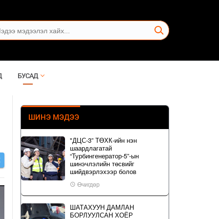
Д
БУСАД
ШИНЭ МЭДЭЭ
"ДЦС-3” ТӨХК-ийн нэн
шаардлагатай
“Турбингенератор-5”-ын
Х
шинэчлэлийн төсвийг
шийдвэрлэхээр болов
Өчигдөр
ШАТАХУУН ДАМЛАН
БОРЛУУЛСАН ХОЁР