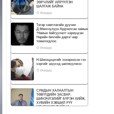
ЗӨРЧЛИЙГ ИЛРҮҮЛЭН
ШАЛГАЖ БАЙНА
Өчигдөр
Татар хамтлагийн дуучин
Д.Мөнхчулуун Ардчилсан намын
“Намын байгуулалт хариуцсан
Нарийн бичгийн дарга”-аар
томилогдлоо
Өчигдөр
Н.Шинэцэцэгийг хохироосон гэх
хэргийг шүүхэд шилжүүлжээ
Өчигдөр
СУМДЫН ХАЛААЛТЫН
ТӨВҮҮДИЙН ЗАСВАР,
ШИНЭЧЛЭЛИЙГ БҮРЭН ХИЙЖ,
ХУВИЙН ХЭВШИЛ РҮҮ
МЕНЕЖМЕНТИЙГ НЬ
ШИЛЖҮҮЛСЭН ГЭДГИЙГ