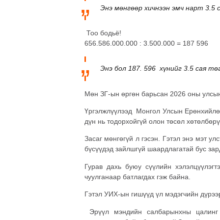
Энэ мөнгөөр хичнээн эмч нарт 3.5 
Тоо бодьё!
656.586.000.000 : 3.500.000 = 187 596
Энэ бол 187. 596 хүнийг 3.5 сая т
Мөн ЗГ-ын өргөн барьсан 2026 оны улсын
Үргэлжлүүлээд Монгол Улсын Ерөнхийлөгч
дүн нь тодорхойгүй олон төсөл хөтөлбөр
Засаг мөнгөгүй л гэсэн. Гэтэл энэ мэт у
бүсүүдэд зайлшгүй шаардлагатай бус за
Гурав дахь буюу сүүлийн хэлэлцүүлэг
чуулганаар батлагдах гэж байна.
Гэтэл УИХ-ын гишүүд үл мэдэгчийн дүрээ
Эрүүл мэндийн салбарынхны цалинг 