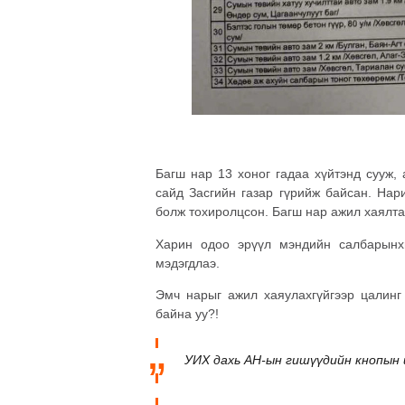
Багш нар 13 хоног гадаа хүйтэнд сууж,
сайд Засгийн газар гүрийж байсан. Нар
болж тохиролцсон. Багш нар ажил хаялта
Харин одоо эрүүл мэндийн салбарынх
мэдэгдлаэ.
Эмч нарыг ажил хаяулахгүйгээр цалинг 
байна уу?!
УИХ дахь АН-ын гишүүдийн кнопын