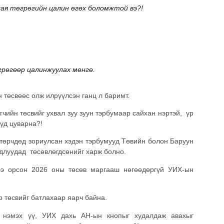
сая төгрөгийн цалин өгөх боломжтой вэ?!
өгрөгөөр цалинжуулах мөнгө.
 төсвөөс олж илрүүлсэн ганц л баримт.
ийн төсвийг ухвал зуу зуун тэрбумаар сайхан нэртэй, үр
үүд цуварна?!
лстөрчдөд зориулсан хэдэн тэрбумууд Төвийн болон Баруун
рдлуудад төсөвлөгдсөнийг харж болно.
тээ орсон 2026 оны төсөв маргааш нөгөөдөргүй УИХ-ын
р төсвийг батлахаар яарч байна.
нэмэх үү, УИХ дахь АН-ын кнопыг худалдаж авахыг