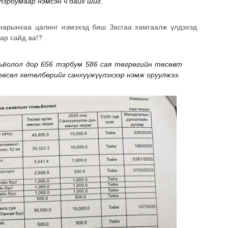
эрбумаар нэмсэн ч байх шиг.
 нарынхаа цалинг нэмэхэд биш Засгаа хамгаалж үлдэхэд
ар сайд аа!?
олол дор 656 тэрбум 586 сая төгрөгийн төсөвт
өсөл хөтөлбөрийг санхүүжүүлэхээр нэмж оруулжээ.