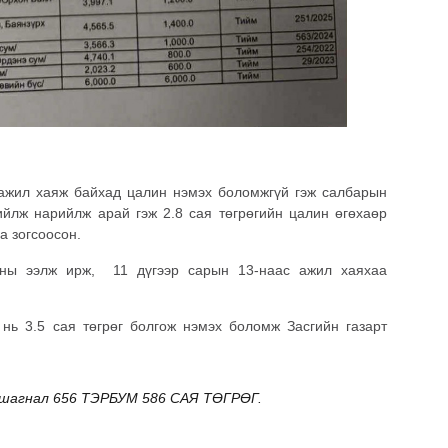
 ажил хаяж байхад цалин нэмэх боломжгүй гэж салбарын
ийлж нарийлж арай гэж 2.8 сая төгрөгийн цалин өгөхаөр
а зогсоосон.
ны ээлж ирж, 11 дүгээр сарын 13-наас ажил хаяхаа
нь 3.5 сая төгрөг болгож нэмэх боломж Засгийн газарт
 шагнал 656 ТЭРБУМ 586 САЯ ТӨГРӨГ.