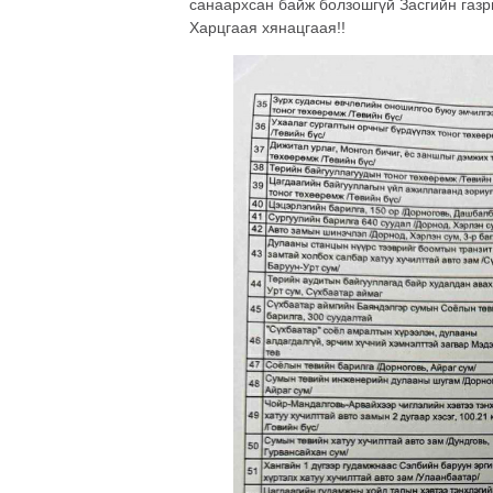
санаархсан байж болзошгүй Засгийн газры
Харцгаая хянацгаая!!