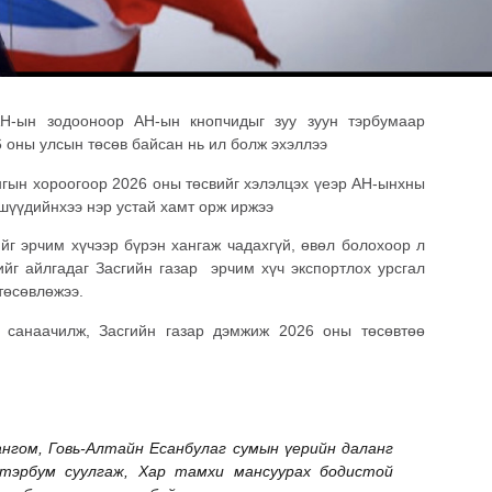
АН-ын зодооноор АН-ын кнопчидыг зуу зуун тэрбумаар
 оны улсын төсөв байсан нь ил болж эхэллээ
гын хороогоор 2026 оны төсвийг хэлэлцэх үеэр АН-ынхны
шүүдийнхээ нэр устай хамт орж иржээ
йг эрчим хүчээр бүрэн хангаж чадахгүй, өвөл болохоор л
ийг айлгадаг Засгийн газар эрчим хүч экспортлох урсгал
 төсөвлөжээ.
 санаачилж, Засгийн газар дэмжиж 2026 оны төсөвтөө
нгом, Говь-Алтайн Есанбулаг сумын үерийн даланг
 тэрбум суулгаж, Хар тамхи мансуурах бодистой