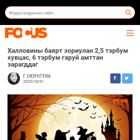
Халловины баярт зориулан 2,5 тэрбум
хувцас, 6 тэрбум гаруй амттан
зарагддаг
Г.ОЮУНТУЯА
2025/10/31