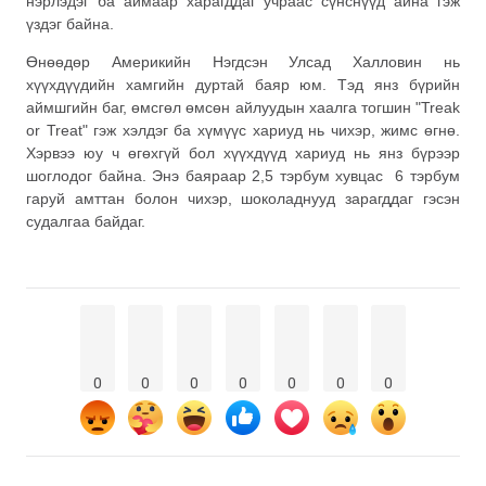
нэрлэдэг ба аймаар харагддаг учраас сүнснүүд айна гэж
үздэг байна.
Өнөөдөр Америкийн Нэгдсэн Улсад Халловин нь
хүүхдүүдийн хамгийн дуртай баяр юм. Тэд янз бүрийн
аймшгийн баг, өмсгөл өмсөн айлуудын хаалга тогшин "Treak
or Treat" гэж хэлдэг ба хүмүүс хариуд нь чихэр, жимс өгнө.
Хэрвээ юу ч өгөхгүй бол хүүхдүүд хариуд нь янз бүрээр
шоглодог байна. Энэ баяраар 2,5 тэрбум хувцас 6 тэрбум
гаруй амттан болон чихэр, шоколаднууд зарагддаг гэсэн
судалгаа байдаг.
0
0
0
0
0
0
0