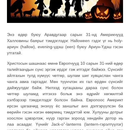
Энэ өдөр буюу Аравдугаар сарын 31-нд Америкчууд
Халловины баярыг тэмдэглэдэг. Halloween гэдэг үг нь holy-
ариун (hallow), evening-үдэш (een) буюу Ариун-Үдэш гэсэн
утгатай.
Христосын шашнаас өмнө Европчууд 10 сарын 31-ний өдөр
талийгаачдын сүнс эргэж ирдэг гэж итгэдэг байжээ. Сүнсийг
айлгахын тулд хүмүүс чөтгөр, шулам шиг хувцаслан чанга
чанга авиа гаргадаг. Мөн түүнчлэн их гал өрдөн сүнсийг
дайжуулдаг байж. Нилээд хугацааны дараа сүнс болон
чөтгөр шуламд итгэхээ больж энэ өдрийг хөгжилтэй
хэлбэрээр тэмдэглэдэг болсон байна. Европоос Америкт
ирсэн цагаачид энэхүү ёс заншлыг анх дэлгэрүүлсэн ба
өөрийн гэсэн нэгэн өвөрмөц тэмдэгтэй юм. Хулууны дотрыг
хоослон цэвэрлэж, нүүр гарган зороод хөндийн дотор нь
лаа асаадаг. Үүнийг Jack-o"-lanterns (lantern-гэрэлтүүлэг)