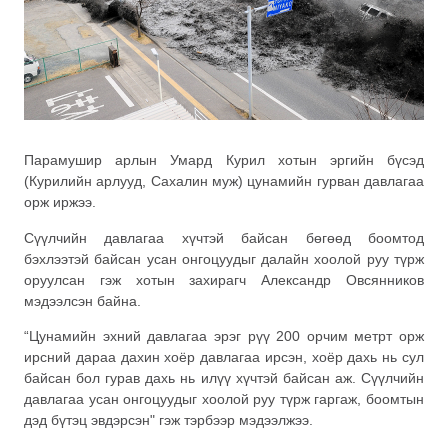
Парамушир арлын Умард Курил хотын эргийн бүсэд
(Курилийн арлууд, Сахалин муж) цунамийн гурван давлагаа
орж иржээ.
Сүүлчийн давлагаа хүчтэй байсан бөгөөд боомтод
бэхлээтэй байсан усан онгоцуудыг далайн хоолой руу түрж
оруулсан гэж хотын захирагч Александр Овсянников
мэдээлсэн байна.
“Цунамийн эхний давлагаа эрэг рүү 200 орчим метрт орж
ирсний дараа дахин хоёр давлагаа ирсэн, хоёр дахь нь сул
байсан бол гурав дахь нь илүү хүчтэй байсан аж. Сүүлчийн
давлагаа усан онгоцуудыг хоолой руу түрж гаргаж, боомтын
дэд бүтэц эвдэрсэн" гэж тэрбээр мэдээлжээ.