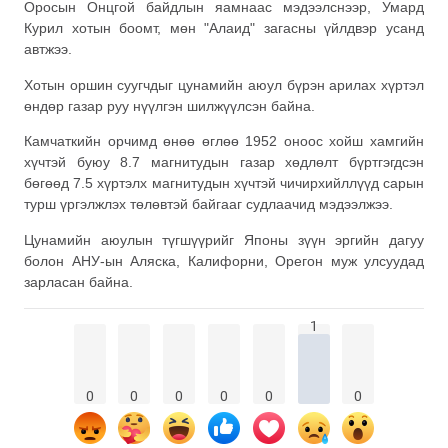
Оросын Онцгой байдлын яамнаас мэдээлснээр, Умард
Курил хотын боомт, мөн "Алаид" загасны үйлдвэр усанд
автжээ.
Хотын оршин суугчдыг цунамийн аюул бүрэн арилах хүртэл
өндөр газар руу нүүлгэн шилжүүлсэн байна.
Камчаткийн орчимд өнөө өглөө 1952 оноос хойш хамгийн
хүчтэй буюу 8.7 магнитудын газар хөдлөлт бүртгэгдсэн
бөгөөд 7.5 хүртэлх магнитудын хүчтэй чичирхийллүүд сарын
турш үргэлжлэх төлөвтэй байгааг судлаачид мэдээлжээ.
Цунамийн аюулын түгшүүрийг Японы зүүн эргийн дагуу
болон АНУ-ын Аляска, Калифорни, Орегон муж улсуудад
зарласан байна.
1
0
0
0
0
0
0