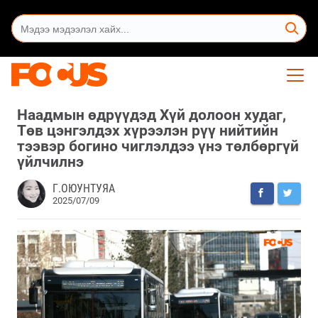
Наадмын өдрүүдэд Хүй долоон худаг,
Төв цэнгэлдэх хүрээлэн рүү нийтийн
тээвэр богино чиглэлдээ үнэ төлбөргүй
үйлчилнэ
Г.ОЮУНТУЯА
2025/07/09