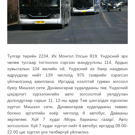
Тулгар төрийн 2234, Их Монгол Улсын 819, Үндэсний эрх
чөлөө тусгаар тогтнолоо сэргээн мандуулсны 114, Ардын
хувьсгалын 104 жилийн ой, Үндэсний их баяр наадмын
өдрүүдээр нийт 139 чиглэлд 975 тээврийн хэрэгсэл
үйлчилгээнд ажиллана. Иргэдэд нээлттэй гурван зогсоол
буюу Мишээл сити, Дүнжингарав худалдааны төв, Үндэсний
цэцэрлэгт хүрээлэнгийн авто зогсоолтой уялдуулан
долоодугаар сарын 11, 12-ны өдөр Төв цэнгэлдэх хүрээлэн
хүртэл Мишээл сити, Дүнжингарав худалдааны төвөөс
богино эргэлтийн хоёр чиглэлд 8 автобус, Давааны
зөрлөгөөс Хүй 7 худаг /Морь барианы газар/, Авто
зогсоолоос Хүй 7 худаг хүртэл нийт 4 автобус иргэдэд 08:00-
22:00 цаг хүртэл үнэ төлбөргүй үйлчилнэ.