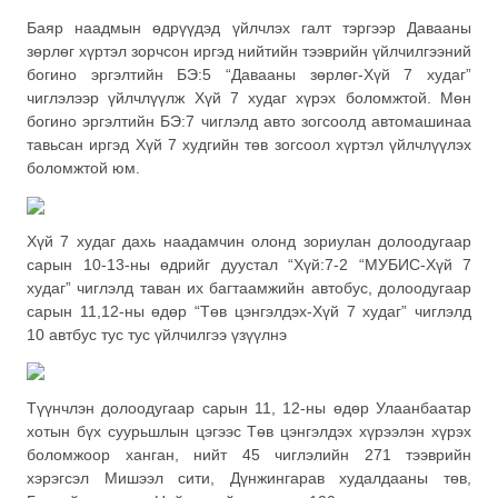
Баяр наадмын өдрүүдэд үйлчлэх галт тэргээр Давааны
зөрлөг хүртэл зорчсон иргэд нийтийн тээврийн үйлчилгээний
богино эргэлтийн БЭ:5 “Давааны зөрлөг-Хүй 7 худаг”
чиглэлээр үйлчлүүлж Хүй 7 худаг хүрэх боломжтой. Мөн
богино эргэлтийн БЭ:7 чиглэлд авто зогсоолд автомашинаа
тавьсан иргэд Хүй 7 худгийн төв зогсоол хүртэл үйлчлүүлэх
боломжтой юм.
Хүй 7 худаг дахь наадамчин олонд зориулан долоодугаар
сарын 10-13-ны өдрийг дуустал “Хүй:7-2 “МУБИС-Хүй 7
худаг” чиглэлд таван их багтаамжийн автобус, долоодугаар
сарын 11,12-ны өдөр “Төв цэнгэлдэх-Хүй 7 худаг” чиглэлд
10 автбус тус тус үйлчилгээ үзүүлнэ
Түүнчлэн долоодугаар сарын 11, 12-ны өдөр Улаанбаатар
хотын бүх суурьшлын цэгээс Төв цэнгэлдэх хүрээлэн хүрэх
боломжоор ханган, нийт 45 чиглэлийн 271 тээврийн
хэрэгсэл Мишээл сити, Дүнжингарав худалдааны төв,