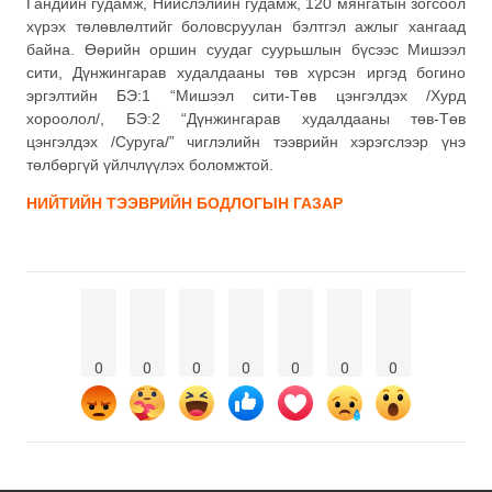
Гандийн гудамж, Нийслэлийн гудамж, 120 мянгатын зогсоол
хүрэх төлөвлөлтийг боловсруулан бэлтгэл ажлыг хангаад
байна. Өөрийн оршин суудаг суурьшлын бүсээс Мишээл
сити, Дүнжингарав худалдааны төв хүрсэн иргэд богино
эргэлтийн БЭ:1 “Мишээл сити-Төв цэнгэлдэх /Хурд
хороолол/, БЭ:2 “Дүнжингарав худалдааны төв-Төв
цэнгэлдэх /Суруга/” чиглэлийн тээврийн хэрэгслээр үнэ
төлбөргүй үйлчлүүлэх боломжтой.
НИЙТИЙН ТЭЭВРИЙН БОДЛОГЫН ГАЗАР
0
0
0
0
0
0
0