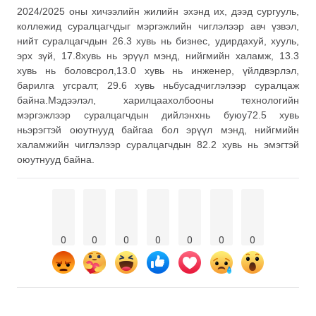
2024/2025 оны хичээлийн жилийн эхэнд их, дээд сургууль,
коллежид суралцагчдыг мэргэжлийн чиглэлээр авч үзвэл,
нийт суралцагчдын 26.3 хувь нь бизнес, удирдахуй, хууль,
эрх зүй, 17.8хувь нь эрүүл мэнд, нийгмийн халамж, 13.3
хувь нь боловсрол,13.0 хувь нь инженер, үйлдвэрлэл,
барилга угсралт, 29.6 хувь ньбусадчиглэлээр суралцаж
байна.Мэдээлэл, харилцаахолбооны технологийн
мэргэжлээр суралцагчдын дийлэнхнь буюу72.5 хувь
ньэрэгтэй оюутнууд байгаа бол эрүүл мэнд, нийгмийн
халамжийн чиглэлээр суралцагчдын 82.2 хувь нь эмэгтэй
оюутнууд байна.
0
0
0
0
0
0
0