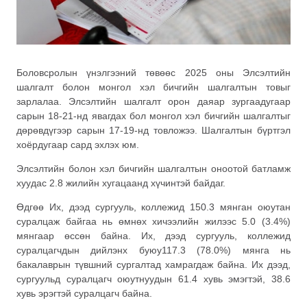
Боловсролын үнэлгээний төвөөс 2025 оны Элсэлтийн
шалгалт болон монгол хэл бичгийн шалгалтын товыг
зарлалаа. Элсэлтийн шалгалт орон даяар зургаадугаар
сарын 18-21-нд явагдах бол монгол хэл бичгийн шалгалтыг
дөрөвдүгээр сарын 17-19-нд товложээ. Шалгалтын бүртгэл
хоёрдугаар сард эхлэх юм.
Элсэлтийн болон хэл бичгийн шалгалтын оноотой батламж
хуудас 2.8 жилийн хугацаанд хүчинтэй байдаг.
Өдгөө Их, дээд сургууль, коллежид 150.3 мянган оюутан
суралцаж байгаа нь өмнөх хичээлийн жилээс 5.0 (3.4%)
мянгаар өссөн байна. Их, дээд сургууль, коллежид
суралцагчдын дийлэнх буюу117.3 (78.0%) мянга нь
бакалаврын түвшний сургалтад хамрагдаж байна. Их дээд,
сургуульд суралцагч оюутнуудын 61.4 хувь эмэгтэй, 38.6
хувь эрэгтэй суралцагч байна.