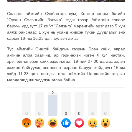
Сэлэнгэ аймгийн Сүхбаатар сум, Хонгор морьт багийн
“Орхон Сэлэнгийн бэлчир” гэдэг газар /аймгийн төвөөс
баруун урд зүгт 17 км/-т “Сэлэнгэ” мөрөнгийн эрэг дээр 5 хүн
аялж байснаас 1 хүн нь усанд живсэн тухай дуудлагыг энэ
сарын 18-ны 16:23 цагт хүлээн авчээ.
Тус аймгийн Онцгой байдлын газрын Эрэн хайх, аврах
ангийн алба хаагчид, ар гэрийнхэн иргэн Л /24 настай,
эрэгтэй/-ыг эрэн хайх ажиллагааг 19-ний 07:00 цагаас эхлэн
зохион байгуулж, осолдсон газраас баруун хойд зүгт 16 км
зайд 11:23 цагт цогцсыг олж, аймгийн Цагдаагийн газрын
мөрдөгчид шилжүүлэн өгсөн байна.
2
0
0
0
0
0
0