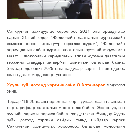
Санхүүгийн зохицуулах хорооноос 2024 оны аравдугаар
сарын 31-ний өдөр “Жолоочийн даатгалын хураамжийн
хэмжээг тооцох итгэлцүүр хэрэглэх журам”, “Жолоочийн
хариуцлагын албан журмын даатгалын гэрээний мэдүүлгийн
маягт”, “Жолоочийн хариуцлагын албан журмын даатгалын
гэрээний стандарт загвар”-ыг шинэчлэн баталсан байна.
Улмаар эдгээрийг 2025 оны нэгдүгээр сарын 1-ний өдрөөс
эхлэн дагаж мөрдөхөөр тусгажээ.
Хууль зүй, дотоод хэргийн сайд О.Алтангэрэл
мэдээлэл
хийв.
Тэрээр “18-20 насны иргэд нэг өөр, түүнээс дээш насныхан
өөр тарифаар даатгалын мөнгө төлж байна. Энэ нь үндсэн
хуулийн зарчмыг зөрчиж байна гэж дүгнэсэн. Өчигдөр Хууль
зүйн дотоод хэргийн сайдын хувьд шийдвэр гаргаж
Санхүүгийн зохицуулах хорооноос баталсан жолоочийн