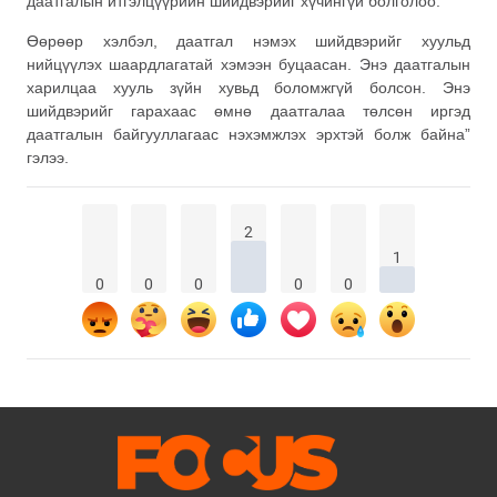
даатгалын итгэлцүүрийн шийдвэрийг хүчингүй болголоо.
Өөрөөр хэлбэл, даатгал нэмэх шийдвэрийг хуульд
нийцүүлэх шаардлагатай хэмээн буцаасан. Энэ даатгалын
харилцаа хууль зүйн хувьд боломжгүй болсон. Энэ
шийдвэрийг гарахаас өмнө даатгалаа төлсөн иргэд
даатгалын байгууллагаас нэхэмжлэх эрхтэй болж байна”
гэлээ.
2
1
0
0
0
0
0