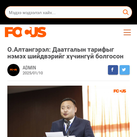
О.Алтангэрэл: Даатгалын тарифыг
нэмэх шийдвэрийг хүчингүй болгосон
ADMIN
2025/01/10