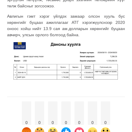
төлж байсныг зогсоожээ.
Авлигын гэмт хэрэг үйлдэх замаар олсон хууль бус
хөрөнгийг буцаах ажиллагааг АТГ хэрэгжүүлснээр 2020
оноос хойш нийт 13.9 сая ам.долларын хөрөнгийг буцаан
авчирч, улсын орлого болгоод байна.
0
0
0
0
0
0
0