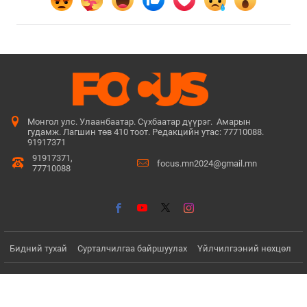
Монгол улс. Улаанбаатар. Сүхбаатар дүүрэг. Амарын
гудамж. Лагшин төв 410 тоот. Редакцийн утас: 77710088.
91917371
91917371,
focus.mn2024@gmail.mn
77710088
Бидний тухай
Сурталчилгаа байршуулах
Үйлчилгээний нөхцөл
© Since 2022 - 2026. Бүх эрх хуулиар хамгаалагдсан. Мэдээлэл
хуулбарлах хориотой.