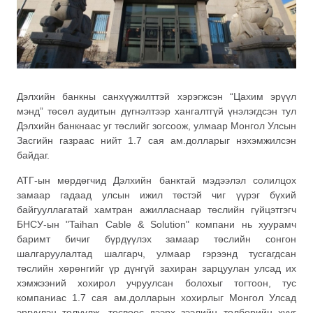
Дэлхийн банкны санхүүжилттэй хэрэгжсэн “Цахим эрүүл
мэнд” төсөл аудитын дүгнэлтээр хангалтгүй үнэлэгдсэн тул
Дэлхийн банкнаас уг төслийг зогсоож, улмаар Монгол Улсын
Засгийн газраас нийт 1.7 сая ам.долларыг нэхэмжилсэн
байдаг.
АТГ-ын мөрдөгчид Дэлхийн банктай мэдээлэл солилцох
замаар гадаад улсын ижил төстэй чиг үүрэг бүхий
байгууллагатай хамтран ажилласнаар төслийн гүйцэтгэгч
БНСУ-ын "Taihan Cable & Solution" компани нь хуурамч
баримт бичиг бүрдүүлэх замаар төслийн сонгон
шалгаруулалтад шалгарч, улмаар гэрээнд тусгагдсан
төслийн хөрөнгийг үр дүнгүй захиран зарцуулан улсад их
хэмжээний хохирол учруулсан болохыг тогтоон, тус
компаниас 1.7 сая ам.долларын хохирлыг Монгол Улсад
эргүүлэн төлүүлж, төсвөөс дээрх зээлийн төлбөрийн хүүг