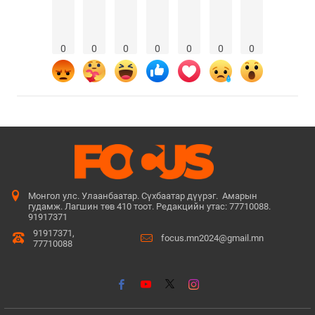
0
0
0
0
0
0
0
Монгол улс. Улаанбаатар. Сүхбаатар дүүрэг. Амарын
гудамж. Лагшин төв 410 тоот. Редакцийн утас: 77710088.
91917371
91917371,
focus.mn2024@gmail.mn
77710088