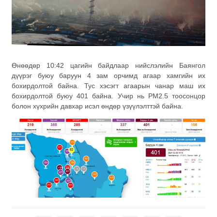
Өнөөдөр 10:42 цагийн байдлаар нийслэлийн Баянгол
дүүрэг буюу баруун 4 зам орчимд агаар хамгийн их
бохирдолтой байна. Тус хэсэгт агаарын чанар маш их
бохирдолтой буюу 401 байна. Учир нь РМ2.5 тоосонцор
болон хүхрийн давхар исэл өндөр үзүүлэлттэй байна.