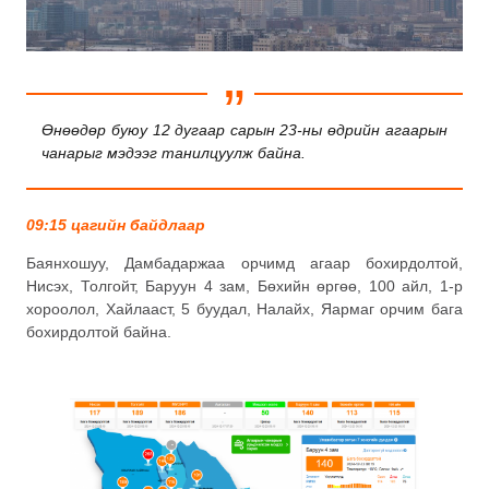
Өнөөдөр буюу 12 дугаар сарын 23-ны өдрийн агаарын
чанарыг мэдээг танилцуулж байна.
09:15 цагийн байдлаар
Баянхошуу, Дамбадаржаа орчимд агаар бохирдолтой,
Нисэх, Толгойт, Баруун 4 зам, Бөхийн өргөө, 100 айл, 1-р
хороолол, Хайлааст, 5 буудал, Налайх, Яармаг орчим бага
бохирдолтой байна.