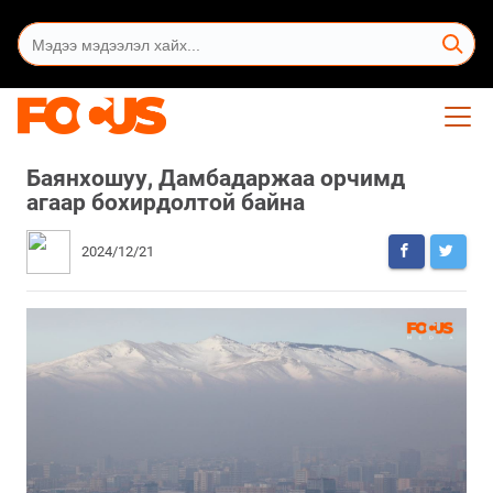
Баянхошуу, Дамбадаржаа орчимд
агаар бохирдолтой байна
2024/12/21