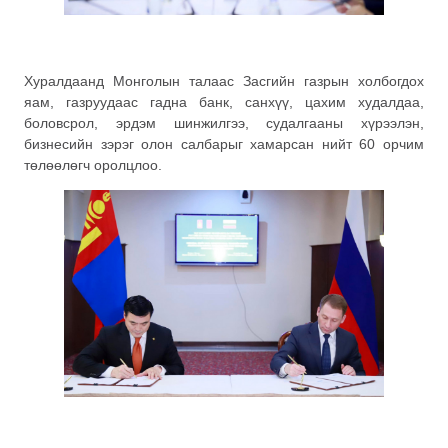
Хуралдаанд Монголын талаас Засгийн газрын холбогдох
яам, газруудаас гадна банк, санхүү, цахим худалдаа,
боловсрол, эрдэм шинжилгээ, судалгааны хүрээлэн,
бизнесийн зэрэг олон салбарыг хамарсан нийт 60 орчим
төлөөлөгч оролцлоо.