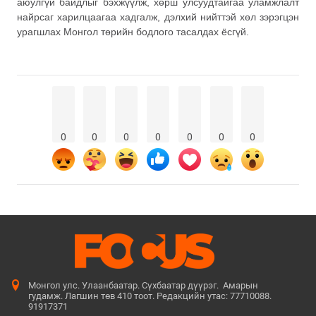
аюулгүй байдлыг бэхжүүлж, хөрш улсуудтайгаа уламжлалт
найрсаг харилцаагаа хадгалж, дэлхий нийттэй хөл зэрэгцэн
урагшлах Монгол төрийн бодлого тасалдах ёсгүй.
0
0
0
0
0
0
0
Монгол улс. Улаанбаатар. Сүхбаатар дүүрэг. Амарын
гудамж. Лагшин төв 410 тоот. Редакцийн утас: 77710088.
91917371