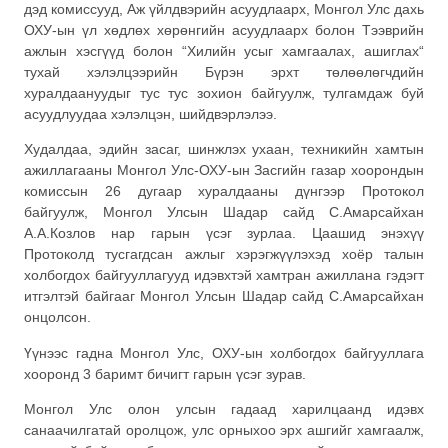
дэд комиссууд, Аж үйлдвэрийн асуудлаарх, Монгол Улс дахь
ОХУ-ын үл хөдлөх хөрөнгийн асуудлаарх болон Тээврийн
ажлын хэсгүүд болон “Хилийн усыг хамгаалах, ашиглах“
тухай хэлэлцээрийн Бүрэн эрхт төлөөлөгчдийн
хуралдаануудыг тус тус зохион байгуулж, тулгамдаж буй
асуудлуудаа хэлэлцэн, шийдвэрлэлээ.
Худалдаа, эдийн засаг, шинжлэх ухаан, техникийн хамтын
ажиллагааны Монгол Улс-ОХУ-ын Засгийн газар хоорондын
комиссын 26 дугаар хуралдааны дүнгээр Протокол
байгуулж, Монгол Улсын Шадар сайд С.Амарсайхан
А.А.Козлов нар гарын үсэг зурлаа. Цаашид энэхүү
Протоколд тусгагдсан ажлыг хэрэгжүүлэхэд хоёр талын
холбогдох байгууллагууд идэвхтэй хамтран ажиллана гэдэгт
итгэлтэй байгааг Монгол Улсын Шадар сайд С.Амарсайхан
онцолсон.
Үүнээс гадна Монгол Улс, ОХУ-ын холбогдох байгууллага
хооронд 3 баримт бичигт гарын үсэг зурав.
Монгол Улс олон улсын гадаад харилцаанд идэвх
санаачилгатай оролцож, улс орныхоо эрх ашгийг хамгаалж,