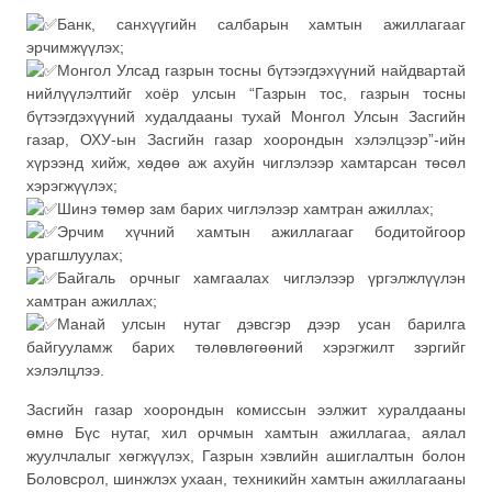
Банк, санхүүгийн салбарын хамтын ажиллагааг
эрчимжүүлэх;
Монгол Улсад газрын тосны бүтээгдэхүүний найдвартай
нийлүүлэлтийг хоёр улсын “Газрын тос, газрын тосны
бүтээгдэхүүний худалдааны тухай Монгол Улсын Засгийн
газар, ОХУ-ын Засгийн газар хоорондын хэлэлцээр”-ийн
хүрээнд хийж, хөдөө аж ахуйн чиглэлээр хамтарсан төсөл
хэрэгжүүлэх;
Шинэ төмөр зам барих чиглэлээр хамтран ажиллах;
Эрчим хүчний хамтын ажиллагааг бодитойгоор
урагшлуулах;
Байгаль орчныг хамгаалах чиглэлээр үргэлжлүүлэн
хамтран ажиллах;
Манай улсын нутаг дэвсгэр дээр усан барилга
байгууламж барих төлөвлөгөөний хэрэгжилт зэргийг
хэлэлцлээ.
Засгийн газар хоорондын комиссын ээлжит хуралдааны
өмнө Бүс нутаг, хил орчмын хамтын ажиллагаа, аялал
жуулчлалыг хөгжүүлэх, Газрын хэвлийн ашиглалтын болон
Боловсрол, шинжлэх ухаан, техникийн хамтын ажиллагааны