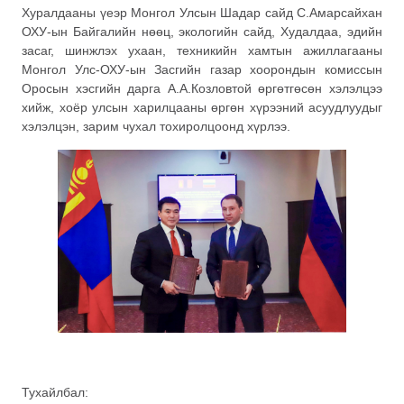
Хуралдааны үеэр Монгол Улсын Шадар сайд
С.Амарсайхан
ОХУ-ын Байгалийн нөөц, экологийн сайд, Худалдаа, эдийн
засаг, шинжлэх ухаан, техникийн хамтын ажиллагааны
Монгол Улс-ОХУ-ын Засгийн газар хоорондын комиссын
Оросын хэсгийн дарга А.А.Козловтой өргөтгөсөн хэлэлцээ
хийж, хоёр улсын харилцааны өргөн хүрээний асуудлуудыг
хэлэлцэн, зарим чухал тохиролцоонд хүрлээ.
Тухайлбал: