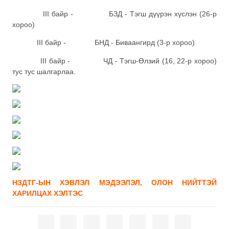
III байр - БЗД - Тэгш дүүрэн хүслэн (26-р
хороо)
III байр - БНД - Биваангирд (3-р хороо)
III байр - ЧД - Тэгш-Өлзий (16, 22-р хороо)
тус тус шалгарлаа.
НЗДТГ-ЫН ХЭВЛЭЛ МЭДЭЭЛЭЛ, ОЛОН НИЙТТЭЙ
ХАРИЛЦАХ ХЭЛТЭС