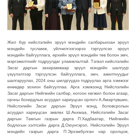
Жил бүр нийслэлийн эрүүл мэндийн салбарынхан эрүүл
мэндийн тусламж, үйлчилгээгээрээ тэргүүлсэн эрүүл
мэндийн байгууллага, өрхийн эрүүл мэндийн төв болон эмч,
мэргэжилтнийг тодруулдаг уламжлалтай. Тэгвэл нийслэлийн
Засаг даргын захирамжаар эрүүл мэндийн шалгуур
үзүүлэлтээр тэргүүлсэн байгууллага, эмч, ажилтнуудыг
шалгаруулах, 2024 оны шилдгүүдээ тодруулах арга хэмжээг
өнөөдөр зохион байгууллаа. Арга хэмжээнд Нийслэлийн
Засаг даргын Нийгмийн салбар, ногоон хөгжил болон агаар,
орчны бохирдлын асуудал хариуцсан орлогч А.Амартүвшин,
Нийслэлийн Засаг даргын Эрүүл мэнд, боловсролын
асуудал хариуцсан зөвлөх Ш.Анхмаа, Нийслэлийн Засаг
даргын Тамгын газрын дарга П.Хадбаатар, Нийгмийн
бодлогын хэлтсийн дарга Д.Оюунгэрэл, Нийслэлийн Эрүүл
мэндийн газрын дарга П.Эрхэмбулган нар оролцож,