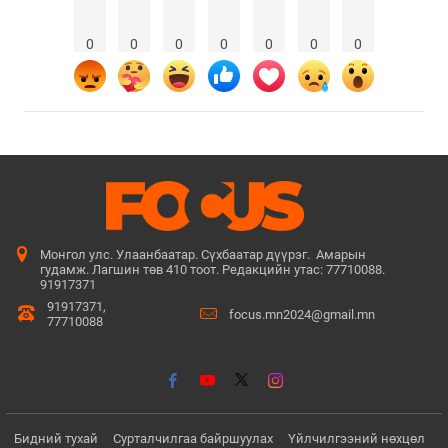
0
0
0
0
0
0
0
Монгол улс. Улаанбаатар. Сүхбаатар дүүрэг. Амарын
гудамж. Лагшин төв 410 тоот. Редакцийн утас: 77710088.
91917371
91917371,
focus.mn2024@gmail.mn
77710088
Бидний тухай
Сурталчилгаа байршуулах
Үйлчилгээний нөхцөл