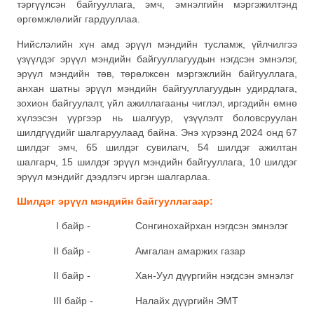
тэргүүлсэн байгууллага, эмч, эмнэлгийн мэргэжилтэнд
өргөмжлөлийг гардууллаа.
Нийслэлийн хүн амд эрүүл мэндийн тусламж, үйлчилгээ
үзүүлдэг эрүүл мэндийн байгууллагуудын нэгдсэн эмнэлэг,
эрүүл мэндийн төв, төрөлжсөн мэргэжлийн байгууллага,
анхан шатны эрүүл мэндийн байгууллагуудын удирдлага,
зохион байгуулалт, үйл ажиллагааны чиглэл, иргэдийн өмнө
хүлээсэн үүргээр нь шалгуур, үзүүлэлт боловсруулан
шилдгүүдийг шалгаруулаад байна. Энэ хүрээнд 2024 онд 67
шилдэг эмч, 65 шилдэг сувилагч, 54 шилдэг ажилтан
шалгарч, 15 шилдэг эрүүл мэндийн байгууллага, 10 шилдэг
эрүүл мэндийг дээдлэгч иргэн шалгарлаа.
Шилдэг эрүүл мэндийн байгууллагаар:
I байр - Сонгинохайрхан нэгдсэн эмнэлэг
II байр - Амгалан амаржих газар
II байр - Хан-Уул дүүргийн нэгдсэн эмнэлэг
III байр - Налайх дүүргийн ЭМТ