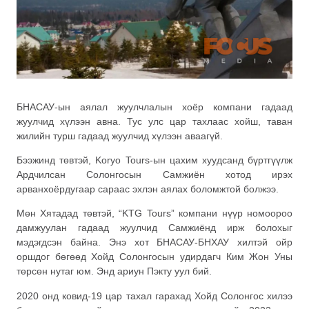
БНАСАУ-ын аялал жуулчлалын хоёр компани гадаад
жуулчид хүлээн авна. Тус улс цар тахлаас хойш, таван
жилийн турш гадаад жуулчид хүлээн аваагүй.
Бээжинд төвтэй, Koryo Tours-ын цахим хуудсанд бүртгүүлж
Ардчилсан Солонгосын Самжиён хотод ирэх
арванхоёрдугаар сараас эхлэн аялах боломжтой болжээ.
Мөн Хятадад төвтэй, “KTG Tours” компани нүүр номоороо
дамжуулан гадаад жуулчид Самжиёнд ирж болохыг
мэдэгдсэн байна. Энэ хот БНАСАУ-БНХАУ хилтэй ойр
оршдог бөгөөд Хойд Солонгосын удирдагч Ким Жон Уны
төрсөн нутаг юм. Энд ариун Пэкту уул бий.
2020 онд ковид-19 цар тахал гарахад Хойд Солонгос хилээ