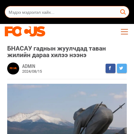
БНАСАУ гаднын жуулчдад таван
жилийн дараа хилээ нээнэ
ADMIN
2024/08/15