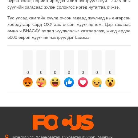
бүрэн хааж, өөрийн иргэдээ ч хил нэвтрүүлээгүй. 2023 оны
сүүлийн хагасаас эхлэн солонгос иргэд нутагтаа очжээ.
Тус улсад хамгийн сүүлд очсон гадаад жуулчид нь өнгөрсөн
хоёрдугаар сард ОХУ-аас очсон жуулчид юм. Цар тахлаас
өмнө ч БНАСАУ аялал жуулчлалыг хязгаарлаж, жилд ердөө
5000 европ жуулчин нэвтрүүлдэг байжээ.
0
0
0
0
0
0
0
Монгол улс. Улаанбаатар. Сүхбаатар дүүрэг. Амарын