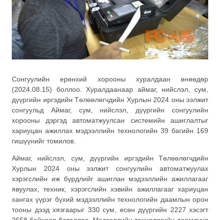
Сонгуулийн ерөнхий хорооны хуралдаан өнөөдөр
(2024.08.15) боллоо. Хуралдаанаар aймаг, нийслэл, сум,
дүүргийн иргэдийн Төлөөлөгчдийн Хурлын 2024 оны ээлжит
сонгуульд Аймаг, сум, нийслэл, дүүргийн сонгуулийн
хорооны дэргэд автоматжуулсан системийн ашиглалтыг
хариуцан ажиллах мэдээллийн технологийн 39 багийн 169
гишүүнийг томилов.
Аймаг, нийслэл, сум, дүүргийн иргэдийн Төлөөлөгчдийн
Хурлын 2024 оны ээлжит сонгуулийн автоматжуулах
хэрэгслийн иж бүрдлийг ашиглан мэдээллийн ажиллагааг
явуулах, техник, хэрэгслийн хэвийн ажиллагааг хариуцан
хангах үүрэг бүхий мэдээллийн технологийн даамлын орон
тооны дээд хязгаарыг 330 сум, есөн дүүргийн 2227 хэсэгт