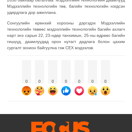
2658 байхаар баталлаа. Мэдээллийн технологийн даамлууд
Мэдээллийн технологийн төв, багийн технологийн нэгдсэн
удирдлага дор ажиллана.
Сонгуулийн ерөнхий хорооны дэргэдэх Мэдээллийн
технологийн төвөөс мэдээллийн технологийн багийн ахлагч
нарт энэ сарын 22, 23-ндөр танхимын, 25-ны өдрөөс багийн
гишүүд, даамлуудад орон нутагт дадлага болон цахим
сургалт зохион байгуулна гэж СЕХ мэдээлэв.
0
0
0
0
0
0
0