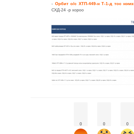
-
Орбит о/с ХТП-449-н Т-1-д тос нэмэ
СХД-24 -р хороо
0
0
0