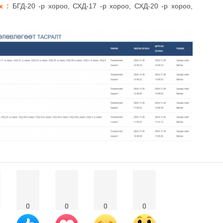
х :
БГД-20 -р хороо, СХД-17 -р хороо, СХД-20 -р хороо,
0
0
0
0