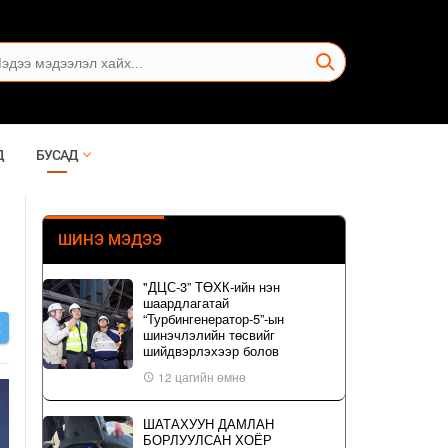
Д
БУСАД
ШИНЭ МЭДЭЭ
"ДЦС-3” ТӨХК-ийн нэн
шаардлагатай
“Турбингенератор-5”-ын
Х
шинэчлэлийн төсвийг
шийдвэрлэхээр болов
12 цагийн өмнө
ШАТАХУУН ДАМЛАН
БОРЛУУЛСАН ХОЁР