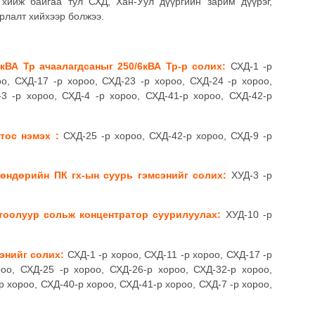
хийж байгаа тул СХД, Хан-Уул дүүргийн зарим дүүрэг,
рлалт хийхээр болжээ.
кВА Тр ачаалагдсаныг 250/6кВА Тр-р солих:
СХД-1 -р
оо, СХД-17 -р хороо, СХД-23 -р хороо, СХД-24 -р хороо,
3 -р хороо, СХД-4 -р хороо, СХД-41-р хороо, СХД-42-р
тос нэмэх :
СХД-25 -р хороо, СХД-42-р хороо, СХД-9 -р
өндөрийн ПК гх-ын суурь гэмсэнийг солих:
ХУД-3 -р
 тоолуур сольж концентратор суурилуулах:
ХУД-10 -р
энийг солих:
СХД-1 -р хороо, СХД-11 -р хороо, СХД-17 -р
оо, СХД-25 -р хороо, СХД-26-р хороо, СХД-32-р хороо,
р хороо, СХД-40-р хороо, СХД-41-р хороо, СХД-7 -р хороо,