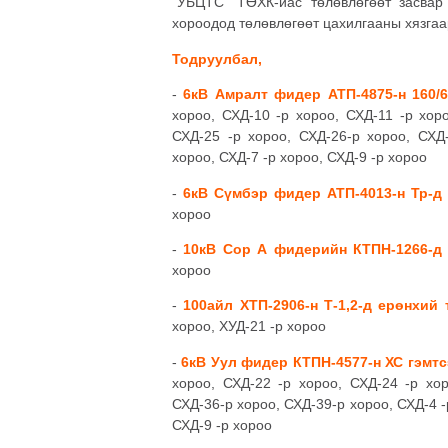
"УБЦТС" ТӨХК-иас төлөвлөгөөт засвар 
хороодод төлөвлөгөөт цахилгааны хязгаа
Тодруулбал,
-
6кВ Амралт фидер АТП-4875-н 160/6
хороо, СХД-10 -р хороо, СХД-11 -р хор
СХД-25 -р хороо, СХД-26-р хороо, СХД-
хороо, СХД-7 -р хороо, СХД-9 -р хороо
-
6кВ Сүмбэр фидер АТП-4013-н Тр-д 
хороо
-
10кВ Сор А фидерийн КТПН-1266-д 
хороо
-
100айл ХТП-2906-н Т-1,2-д ерөнхий
хороо, ХУД-21 -р хороо
-
6кВ Уул фидер КТПН-4577-н ХС гэмтс
хороо, СХД-22 -р хороо, СХД-24 -р хор
СХД-36-р хороо, СХД-39-р хороо, СХД-4 -
СХД-9 -р хороо