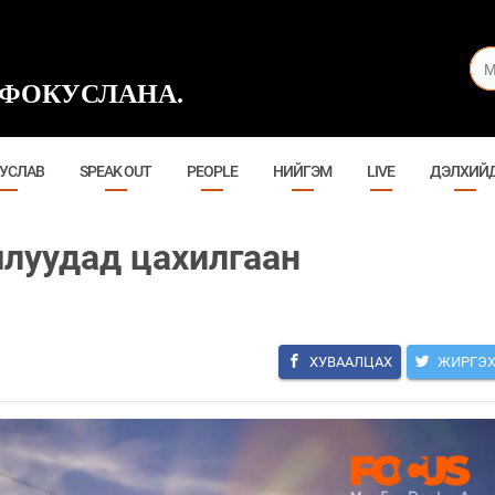
ФОКУСЛАНА.
УСЛАВ
SPEAK OUT
PEOPLE
НИЙГЭМ
LIVE
ДЭЛХИЙ
луудад цахилгаан
ХУВААЛЦАХ
ЖИРГЭ