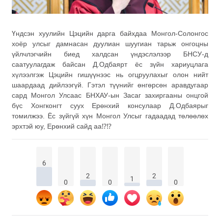
Үндсэн хуулийн Цэцийн дарга байхдаа Монгол-Солонгос
хоёр улсыг дамнасан дуулиан шуугиан тарьж онгоцны
үйлчлэгчийн биед халдсан үндэслэлээр БНСУ-д
саатуулагдаж байсан Д.Одбаярт ёс зүйн хариуцлага
хүлээлгэж Цэцийн гишүүнээс нь огцруулахыг олон нийт
шаардаад дийлээгүй. Гэтэл түүнийг өнгөрсөн аравдугаар
сард Монгол Улсаас БНХАУ-ын Засаг захиргааны онцгой
бүс Хонгконгт суух Ерөнхий консулаар Д.Одбаярыг
томилжээ. Ёс зүйгүй хүн Монгол Улсыг гадаадад төлөөлөх
эрхтэй юу, Ерөнхий сайд аа
⁉
⁉
6
2
2
1
0
0
0