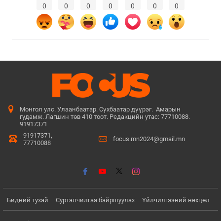
0
0
0
0
0
0
0
Монгол улс. Улаанбаатар. Сүхбаатар дүүрэг. Амарын
гудамж. Лагшин төв 410 тоот. Редакцийн утас: 77710088.
91917371
91917371,
focus.mn2024@gmail.mn
77710088
Бидний тухай
Сурталчилгаа байршуулах
Үйлчилгээний нөхцөл