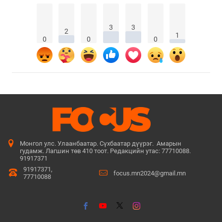
3
3
2
1
0
0
0
Монгол улс. Улаанбаатар. Сүхбаатар дүүрэг. Амарын
гудамж. Лагшин төв 410 тоот. Редакцийн утас: 77710088.
91917371
91917371,
focus.mn2024@gmail.mn
77710088