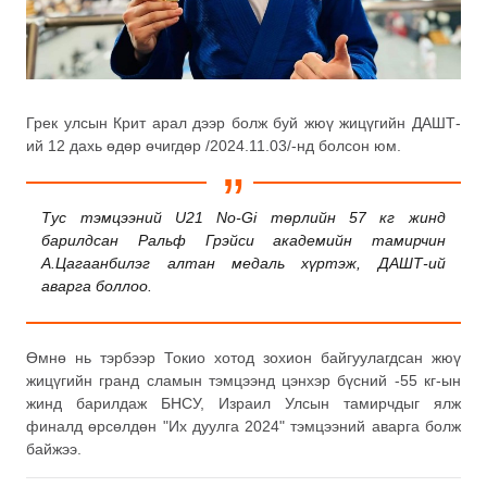
Грек улсын Крит арал дээр болж буй жюү жицүгийн ДАШТ-
ий 12 дахь өдөр өчигдөр /2024.11.03/-нд болсон юм.
Тус тэмцээний U21 No-Gi төрлийн 57 кг жинд
барилдсан Ральф Грэйси академийн тамирчин
А.Цагаанбилэг алтан медаль хүртэж, ДАШТ-ий
аварга боллоо.
Өмнө нь тэрбээр Токио хотод зохион байгуулагдсан жюү
жицүгийн гранд сламын тэмцээнд цэнхэр бүсний -55 кг-ын
жинд барилдаж БНСУ, Израил Улсын тамирчдыг ялж
финалд өрсөлдөн "Их дуулга 2024" тэмцээний аварга болж
байжээ.