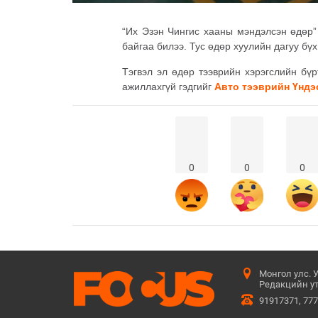
“Их Эзэн Чингис хааны мэндэлсэн өдөр”
байгаа билээ. Тус өдөр хуулийн дагуу бү
Тэгвэл эл өдөр тээврийн хэрэгслийн бүр
ажиллахгүй гэдгийг
Авто тээврийн Үндэ
0
0
0
Монгол улс. 
Редакцийн ут
91917371, 77