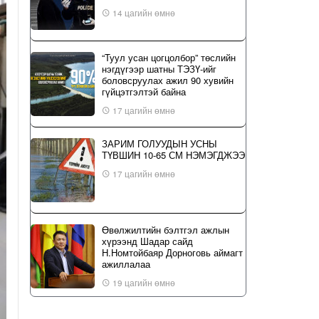
14 цагийн өмнө
“Туул усан цогцолбор” төслийн
нэгдүгээр шатны ТЭЗҮ-ийг
боловсруулах ажил 90 хувийн
гүйцэтгэлтэй байна
17 цагийн өмнө
ЗАРИМ ГОЛУУДЫН УСНЫ
ТҮВШИН 10-65 СМ НЭМЭГДЖЭЭ
17 цагийн өмнө
Өвөлжилтийн бэлтгэл ажлын
хүрээнд Шадар сайд
Н.Номтойбаяр Дорноговь аймагт
ажиллалаа
19 цагийн өмнө
ҮЙЛ ЯВДАЛ: Нийслэлийн ИТХ-