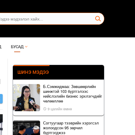
Д
БУСАД
ШИНЭ МЭДЭЭ
й
Б.Сэмжидмаа: Зөвшөөрлийн
шинжтэй 103 бүртгэлээс
нийслэлийн бизнес эрхлэгчдийг
Х
чөлөөллөө
9 цагийн өмнө
Согтуугаар тээврийн хэрэгсэл
жолоодсон 95 зөрчил
бүртгэгджээ