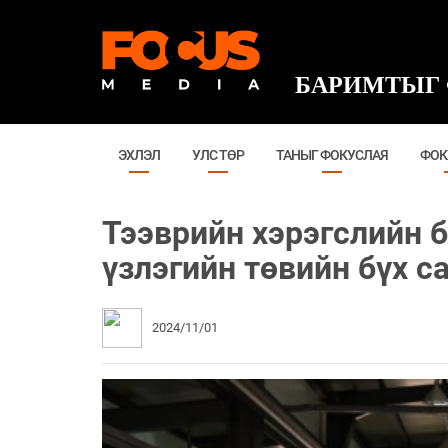
БАРИМТЫГ 
ЭХЛЭЛ
УЛС ТӨР
ТАНЫГ ФОКУСЛАЯ
ФОК
Тээврийн хэрэгслийн б
үзлэгийн төвийн бүх 
2024/11/01