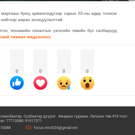
 маргааш буюу арваннэгдүгээр сарын 02-ны өдөр тохиож
х нийтээр амрах зохицуулалттай.
тгэл, техникийн хяналтын үзлэгийн төвийн бүх салбарууд
сний төвөөс мэдээллээ.
0
0
0
0
Улаанбаатар. Сүхбаатар дүүрэг. Амарын гудамж. Лагшин төв 410 тоот.
ас: 77710088. 91917371
710088
focus.mn2024@gmail.mn