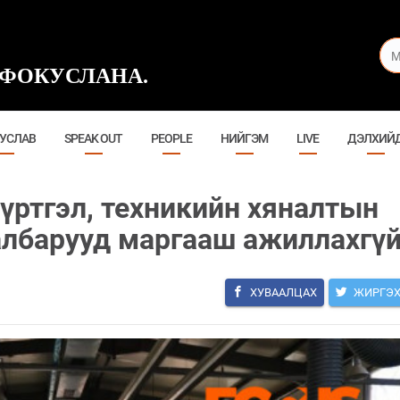
ФОКУСЛАНА.
УСЛАВ
SPEAK OUT
PEOPLE
НИЙГЭМ
LIVE
ДЭЛХИЙ
үртгэл, техникийн хяналтын
салбарууд маргааш ажиллахгү
ХУВААЛЦАХ
ЖИРГЭ