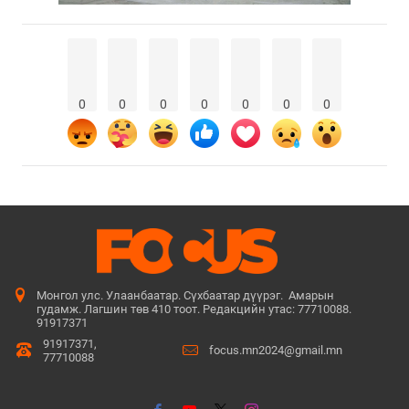
0
0
0
0
0
0
0
Монгол улс. Улаанбаатар. Сүхбаатар дүүрэг. Амарын
гудамж. Лагшин төв 410 тоот. Редакцийн утас: 77710088.
91917371
91917371,
focus.mn2024@gmail.mn
77710088