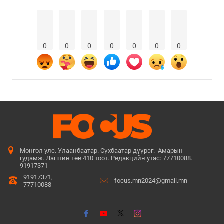
0
0
0
0
0
0
0
Монгол улс. Улаанбаатар. Сүхбаатар дүүрэг. Амарын
гудамж. Лагшин төв 410 тоот. Редакцийн утас: 77710088.
91917371
91917371,
focus.mn2024@gmail.mn
77710088