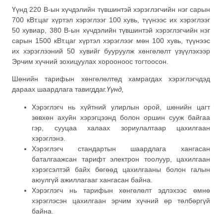
Үүнд 220 В-ын хүчдэлийн түвшинтэй хэрэглэгчийн нэг сарын
700 кВт.цаг хүртэл хэрэглээг 100 хувь, түүнээс их хэрэглээг
50 хувиар, 380 В-ын хүчдэлийн түвшинтэй хэрэглэгчийн нэг
сарын 1500 кВт.цаг хүртэл хэрэглээг мөн 100 хувь, түүнээс
их хэрэглээний 50 хувийг бууруулж хөнгөлөлт үзүүлэхээр
Эрчим хүчний зохицуулах хорооноос тогтоосон.
Шөнийн тарифын хөнгөлөлтөд хамрагдах хэрэглэгчдэд
дараах шаардлага тавигддаг.
Үүнд,
Хэрэглэгч нь хүйтний улирлын орой, шөнийн цагт
зөвхөн ахуйн хэрэгцээнд болон оршин сууж байгаа
гэр, сууцаа халаах зориулалтаар цахилгаан
хэрэглэнэ.
Хэрэглэгч стандартын шаардлага хангасан
баталгаажсан тарифт электрон тоолуур, цахилгаан
хэрэгсэлтэй байх бөгөөд цахилгааны болон галын
аюулгүй ажиллагааг хангасан байна.
Хэрэглэгч нь тарифын хөнгөлөлт эдлэхээс өмнө
хэрэглэсэн цахилгаан эрчим хүчний өр төлбөргүй
байна.