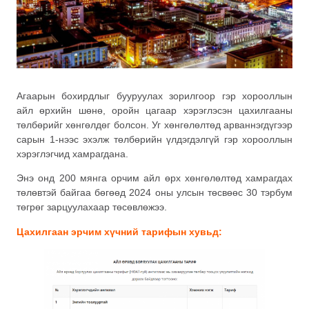
Агаарын бохирдлыг бууруулах зорилгоор гэр хорооллын
айл өрхийн шөнө, оройн цагаар хэрэглэсэн цахилгааны
төлбөрийг хөнгөлдөг болсон. Уг хөнгөлөлтөд арваннэгдүгээр
сарын 1-нээс эхэлж төлбөрийн үлдэгдэлгүй гэр хорооллын
хэрэглэгчид хамрагдана.
Энэ онд 200 мянга орчим айл өрх хөнгөлөлтөд хамрагдах
төлөвтэй байгаа бөгөөд 2024 оны улсын төсвөөс 30 тэрбум
төгрөг зарцуулахаар төсөвлөжээ.
Цахилгаан эрчим хүчний тарифын хувьд: