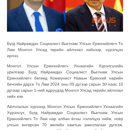
Бүгд Найрамдах Социалист Вьетнам Улсын Ерөнхийлөгч То
Лам Монгол Улсад төрийн айлчлал хийхээр, хүрэлцэн
ирлээ.
Монгол Улсын Ерөнхийлөгч Ухнаагийн Хүрэлсүхийн
урилгаар Бүгд Найрамдах Социалист Вьетнам Улсын
Ерөнхийлөгч бөгөөд Коммунист Намын Ерөнхий нарийн
бичгийн дарга То Лам 2024 оны 09 дүгээр сарын 30-наас 10
дугаар сарын 1-ний өдрүүдэд Монгол Улсад төрийн айлчлал
хийх юм.
Айлчлалын хүрээнд Монгол Улсын Ерөнхийлөгч Ухнаагийн
Хүрэлсүх, Бүгд Найрамдах Социалист Вьетнам Улсын
Ерөнхийлөгч То Лам нар албан ёсны хэлэлцээ хийж, хоёр
улсын өнгөрсөн 70 жилийн хамтын ажиллагааг дүгнэж,