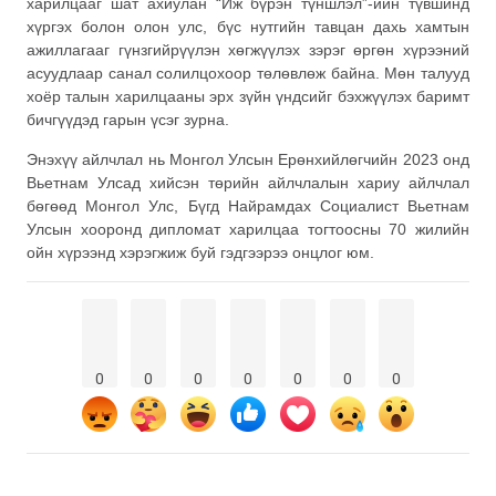
харилцааг шат ахиулан “Иж бүрэн түншлэл”-ийн түвшинд
хүргэх болон олон улс, бүс нутгийн тавцан дахь хамтын
ажиллагааг гүнзгийрүүлэн хөгжүүлэх зэрэг өргөн хүрээний
асуудлаар санал солилцохоор төлөвлөж байна. Мөн талууд
хоёр талын харилцааны эрх зүйн үндсийг бэхжүүлэх баримт
бичгүүдэд гарын үсэг зурна.
Энэхүү айлчлал нь Монгол Улсын Ерөнхийлөгчийн 2023 онд
Вьетнам Улсад хийсэн төрийн айлчлалын хариу айлчлал
бөгөөд Монгол Улс, Бүгд Найрамдах Социалист Вьетнам
Улсын хооронд дипломат харилцаа тогтоосны 70 жилийн
ойн хүрээнд хэрэгжиж буй гэдгээрээ онцлог юм.
0
0
0
0
0
0
0