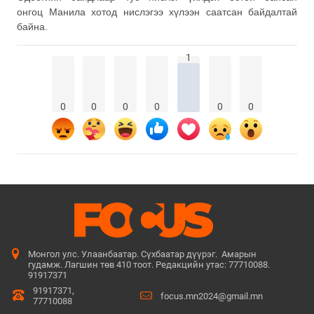
онгоц
Манила
хотод нислэгээ хүлээн саатсан байдалтай
байна.
1
0
0
0
0
0
0
Монгол улс. Улаанбаатар. Сүхбаатар дүүрэг. Амарын
гудамж. Лагшин төв 410 тоот. Редакцийн утас: 77710088.
91917371
91917371,
focus.mn2024@gmail.mn
77710088