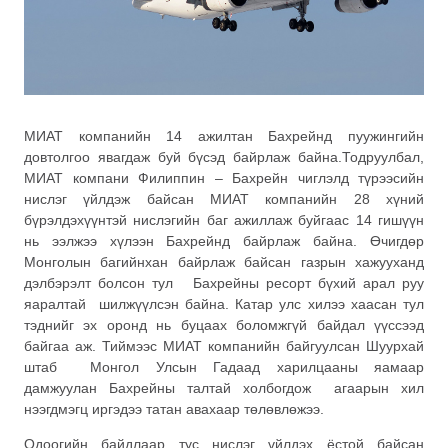
МИАТ
компанийн 14 ажилтан Бахрейнд пуужингийн
довтолгоо явагдаж буй бүсэд байрлаж байна.Тодруулбал,
МИАТ компани
Филиппин
– Бахрейн чиглэлд түрээсийн
нислэг үйлдэж байсан МИАТ компанийн 28 хүний
бүрэлдэхүүнтэй нислэгийн баг ажиллаж буйгаас 14 гишүүн
нь ээлжээ хүлээн Бахрейнд байрлаж байна. Өчигдөр
Монголын багийнхан байрлаж байсан газрын хажууханд
дэлбэрэлт болсон тул Бахрейны ресорт бүхий арал руу
яаралтай шилжүүлсэн байна. Катар улс хилээ хаасан тул
тэднийг эх оронд нь буцаах боломжгүй байдал үүссээд
байгаа аж. Тиймээс МИАТ компанийн байгуулсан Шуурхай
штаб
Монгол Улсын Гадаад харилцааны яам
аар
дамжуулан Бахрейны талтай холбогдож агаарын хил
нээгдмэгц иргэдээ татан авахаар төлөвлөжээ.
Одоогийн байдлаар тус нислэг үйлдэх ёстой байсан