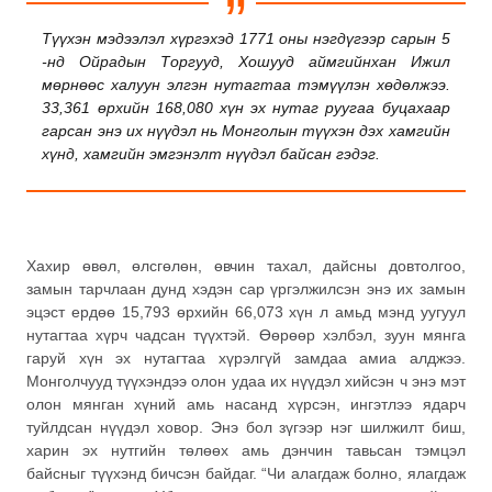
Түүхэн мэдээлэл хүргэхэд 1771 оны нэгдүгээр сарын 5
-нд Ойрадын Торгууд, Хошууд аймгийнхан Ижил
мөрнөөс халуун элгэн нутагтаа тэмүүлэн хөдөлжээ.
33,361 өрхийн 168,080 хүн эх нутаг руугаа буцахаар
гарсан энэ их нүүдэл нь Монголын түүхэн дэх хамгийн
хүнд, хамгийн эмгэнэлт нүүдэл байсан гэдэг.
Хахир өвөл, өлсгөлөн, өвчин тахал, дайсны довтолгоо,
замын тарчлаан дунд хэдэн сар үргэлжилсэн энэ их замын
эцэст ердөө 15,793 өрхийн 66,073 хүн л амьд мэнд уугуул
нутагтаа хүрч чадсан түүхтэй. Өөрөөр хэлбэл, зуун мянга
гаруй хүн эх нутагтаа хүрэлгүй замдаа амиа алджээ.
Монголчууд түүхэндээ олон удаа их нүүдэл хийсэн ч энэ мэт
олон мянган хүний амь насанд хүрсэн, ингэтлээ ядарч
туйлдсан нүүдэл ховор. Энэ бол зүгээр нэг шилжилт биш,
харин эх нутгийн төлөөх амь дэнчин тавьсан тэмцэл
байсныг түүхэнд бичсэн байдаг. “Чи алагдаж болно, ялагдаж