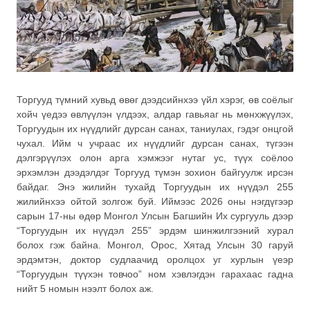
Торгууд түмний хувьд өвөг дээдсийнхээ үйл хэрэг, өв соёлыг
хойч үедээ өвлүүлэн үлдээх, алдар гавьяаг нь мөнхжүүлэх,
Торгуудын их нүүдлийг дурсан санах, таниулах, гэдэг онцгой
чухал. Ийм ч учраас их нүүдлийг дурсан санах, түгээн
дэлгэрүүлэх олон арга хэмжээг нутаг ус, түүх соёлоо
эрхэмлэн дээдэлдэг Торгууд түмэн зохион байгуулж ирсэн
байдаг. Энэ жилийн тухайд Торгуудын их нүүдэл 255
жилийнхээ ойтой золгож буй. Иймээс 2026 оны нэгдүгээр
сарын 17-ны өдөр Монгол Улсын Багшийн Их сургууль дээр
“Торгуудын их нүүдэл 255” эрдэм шинжилгээний хурал
болох гэж байна. Монгол, Орос, Хятад Улсын 30 гаруй
эрдэмтэн, доктор судлаачид оролцох уг хурлын үеэр
“Торгуудын түүхэн товчоо” ном хэвлэгдэн гарахаас гадна
нийт 5 номын нээлт болох аж.