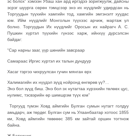
эс болох” хэмээн Убаш хан ард иргэдээ зоригжуулж, дайсны
эсрэг шуурга сөрөн тэмцсээр энэ их нүүдлийг удирдсан нь
Торгуудын түүхийн хамгийн тод, хамгийн эмгэнэлт хуудас
юм. Ийм нүүдлийг Монголын түүхээс арчиж, мартаж үл
болно. Торгуудын Их нүүдлийг Оросын их найрагч А. С.
Пушкин хүртэл түүхийн гүнээс харж, ийнхүү дүрсэлсэн
байдаг:
“Сар нарны зааг, үүр шөнийн завсраар
Самараас Иргис хүртэл их талын дундуур
Хасаг тэргээ чихруулсан гучин мянган өрх
Халимагийн их нүүдэл зүүд нойронд өнгөрөв үү?…
Энэ бол зүүд биш. Энэ бол эх нутагтаа хүрэхийн төлөөх цус,
нулимс, тэсвэрийн өр шимшрэм түүх юм”
Торгууд түмэн Ховд аймгийн Булган сумын нутагт голдуу
амьдарч, аж төрдөг. Булган сум нь Улаанбаатар хотоос 1855
км, Ховд аймгийн төвөөөс 385 км зайтай оршин тогтнож
байна.
Ж.Батхишиг