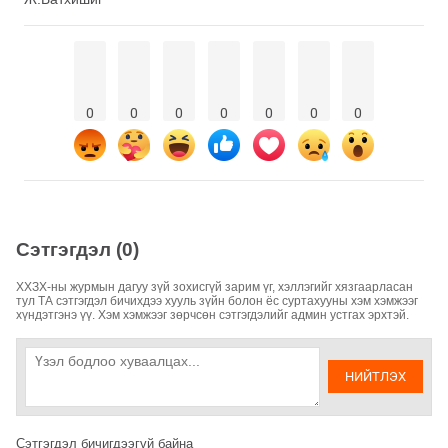
0
0
0
0
0
0
0
Сэтгэгдэл (0)
ХХЗХ-ны журмын дагуу зүй зохисгүй зарим үг, хэллэгийг хязгаарласан
тул ТА сэтгэгдэл бичихдээ хууль зүйн болон ёс суртахууны хэм хэмжээг
хүндэтгэнэ үү. Хэм хэмжээг зөрчсөн сэтгэгдэлийг админ устгах эрхтэй.
НИЙТЛЭХ
Сэтгэгдэл бичигдээгүй байна