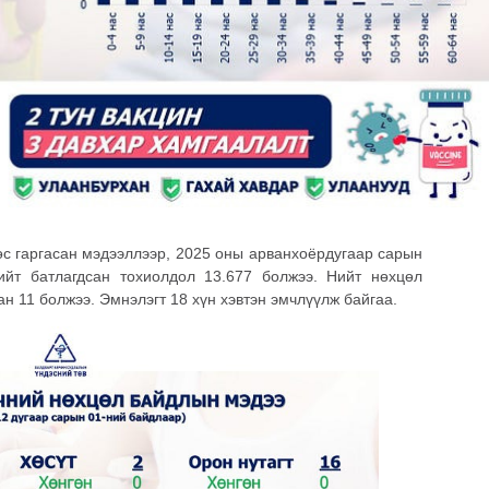
өс гаргасан мэдээллээр, 2025 оны арванхоёрдугаар сарын
ийт батлагдсан тохиолдол 13.677 болжээ. Нийт нөхцөл
ан 11 болжээ. Эмнэлэгт 18 хүн хэвтэн эмчлүүлж байгаа.