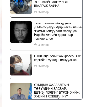
ЗӨРЧЛИЙГ ИЛРҮҮЛЭН
ШАЛГАЖ БАЙНА
Өчигдөр
Татар хамтлагийн дуучин
Д.Мөнхчулуун Ардчилсан намын
“Намын байгуулалт хариуцсан
Нарийн бичгийн дарга”-аар
томилогдлоо
Өчигдөр
Н.Шинэцэцэгийг хохироосон гэх
хэргийг шүүхэд шилжүүлжээ
Өчигдөр
СУМДЫН ХАЛААЛТЫН
ТӨВҮҮДИЙН ЗАСВАР,
ШИНЭЧЛЭЛИЙГ БҮРЭН ХИЙЖ,
ХУВИЙН ХЭВШИЛ РҮҮ
МЕНЕЖМЕНТИЙГ НЬ
ШИЛЖҮҮЛСЭН ГЭДГИЙГ