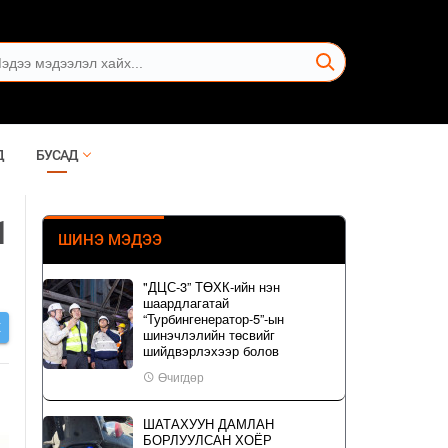
Д
БУСАД
1
ШИНЭ МЭДЭЭ
"ДЦС-3” ТӨХК-ийн нэн
шаардлагатай
“Турбингенератор-5”-ын
Х
шинэчлэлийн төсвийг
шийдвэрлэхээр болов
Өчигдөр
ШАТАХУУН ДАМЛАН
БОРЛУУЛСАН ХОЁР