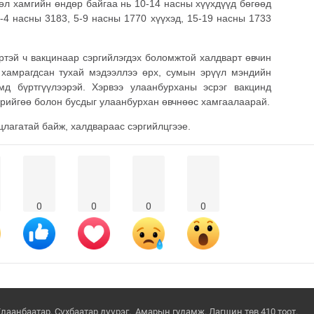
өл хамгийн өндөр байгаа нь 10-14 насны хүүхдүүд бөгөөд
-4 насны 3183, 5-9 насны 1770 хүүхэд, 15-19 насны 1733
ртэй ч вакцинаар сэргийлэгдэх боломжтой халдварт өвчин
 хамрагдсан тухай мэдээллээ өрх, сумын эрүүл мэндийн
мд бүртгүүлээрэй. Хэрвээ улаанбурханы эсрэг вакцинд
өрийгөө болон бусдыг улаанбурхан өвчнөөс хамгаалаарай.
цлагатай байж, халдвараас сэргийлцгээе.
0
0
0
0
Улаанбаатар. Сүхбаатар дүүрэг. Амарын гудамж. Лагшин төв 410 тоот.