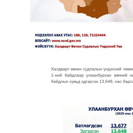
Халдварт өвчин судлалын үндэсний төвө
1-ний байдлаар улаанбурхан өвчний н
байдлын хувьд эдгэрсэн 13,648, нас барс