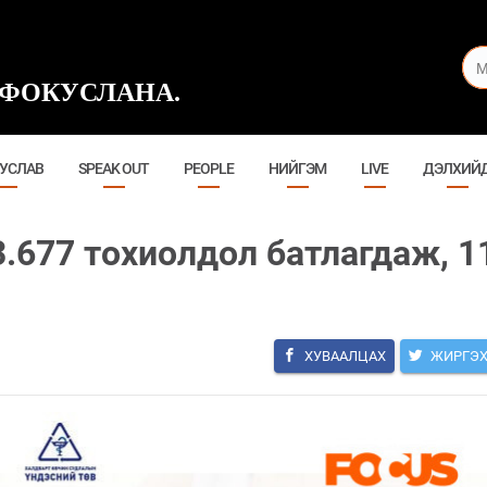
ФОКУСЛАНА.
УСЛАВ
SPEAK OUT
PEOPLE
НИЙГЭМ
LIVE
ДЭЛХИЙ
.677 тохиолдол батлагдаж, 1
ХУВААЛЦАХ
ЖИРГЭ