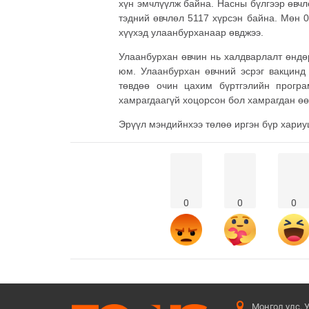
хүн эмчлүүлж байна. Насны бүлгээр өвчл
тэдний өвчлөл 5117 хүрсэн байна. Мөн 0
хүүхэд улаанбурханаар өвджээ.
Улаанбурхан өвчин нь халдварлалт өндө
юм. Улаанбурхан өвчний эсрэг вакцинд
төвдөө очин цахим бүртгэлийн програ
хамрагдаагүй хоцорсон бол хамрагдан ө
Эрүүл мэндийнхээ төлөө иргэн бүр хариу
0
0
0
Монгол улс. 