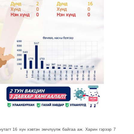
утагт 16 хүн хэвтэн эмчлүүлж байгаа аж. Харин гэрээр 7