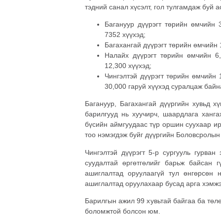
тэдний санал хүсэлт, гол тулгамдаж буй 
Багануур дүүрэгт төрийн өмчийн 
7352 хүүхэд;
Багахангай дүүрэгт төрийн өмчийн 
Налайх дүүрэгт төрийн өмчийн 6
12,300 хүүхэд;
Чингэлтэй дүүрэгт төрийн өмчийн 
30,000 гаруй хүүхэд суралцаж байн
Багануур, Багахангай дүүргийн хувьд х
барилгууд нь хуучирч, шаардлага ханга
бүсийн аймгуудаас түр оршин суухаар ир
тоо нэмэгдэж буйг дүүргийн Боловсролын
Чингэлтэй дүүрэгт 5-р сургууль гурван
суудалтай өргөтгөлийг барьж байсан г
ашиглалтад оруулаагүй тул өнгөрсөн н
ашиглалтад оруулахаар бусад арга хэмжэ
Барилгын ажил 99 хувьтай байгаа ба төл
боломжтой болсон юм.