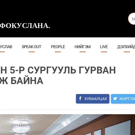
ФОКУСЛАНА.
УСЛАВ
SPEAK OUT
PEOPLE
НИЙГЭМ
LIVE
ДЭЛХИЙ
Н 5-Р СУРГУУЛЬ ГУРВАН
Ж БАЙНА
ХУВААЛЦАХ
ЖИРГЭ