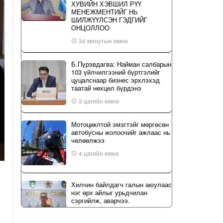
ХУВИЙН ХЭВШИЛ РҮҮ
МЕНЕЖМЕНТИЙГ НЬ
ШИЛЖҮҮЛСЭН ГЭДГИЙГ
ОНЦОЛЛОО
34 минутын өмнө
Б.Пүрэвдагва: Найман салбарын
103 үйлчилгээний бүртгэлийг
цуцалснаар бизнес эрхлэхэд
таатай нөхцөл бүрдэнэ
3 цагийн өмнө
Мотоциклтой эмэгтэйг мөргөсөн
автобусны жолоочийг ажлаас нь
чөлөөлжээ
4 цагийн өмнө
Хилчин байлдагч галын аюулаас
нэг өрх айлыг урьдчилан
сэргийлж, аварчээ.
5 цагийн өмнө