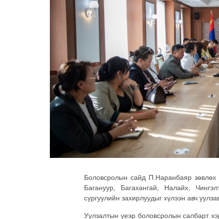
Боловсролын сайд П.Наранбаяр зөвлөх 
Багануур, Багахангай, Налайх, Чинг
сургуулийн захирлуудыг хүлээн авч уулза
Уулзалтын үеэр боловсролын салбарт хэ