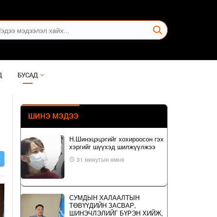
Д
БУСАД
ШИНЭ МЭДЭЭ
Н.Шинэцэцэгийг хохироосон гэх
хэргийг шүүхэд шилжүүлжээ
Х
31 минутын өмнө
СУМДЫН ХАЛААЛТЫН
ТӨВҮҮДИЙН ЗАСВАР,
ШИНЭЧЛЭЛИЙГ БҮРЭН ХИЙЖ,