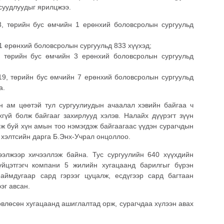
асуудлуудыг ярилцжээ.
3, төрийн бус өмчийн 1 ерөнхий боловсролын сургуульд
1 ерөнхий боловсролын сургуульд 833 хүүхэд;
, төрийн бус өмчийн 3 ерөнхий боловсролын сургуульд
19, төрийн бус өмчийн 7 ерөнхий боловсролын сургуульд
а.
үн ам цөөтэй тул сургуулиудын ачаалал хэвийн байгаа ч
хгүй болж байгааг захирлууд хэлэв. Налайх дүүрэгт зүүн
ж буй хүн амын тоо нэмэгдэж байгаагаас үүдэн сурагчдын
 хэлтсийн дарга Б.Энх-Учрал онцоллоо.
 ээлжээр хичээллэж байна. Тус сургуулийн 640 хүүхдийн
үйцэтгэгч компани 5 жилийн хугацаанд барилгыг бүрэн
аймдугаар сард гэрээг цуцалж, есдүгээр сард багтаан
эг авсан.
өвлөсөн хугацаанд ашиглалтад орж, сурагчдаа хүлээн авах