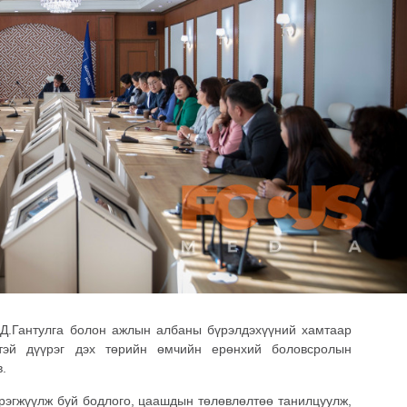
Д.Гантулга болон ажлын албаны бүрэлдэхүүний хамтаар
элтэй дүүрэг дэх төрийн өмчийн ерөнхий боловсролын
в.
рэгжүүлж буй бодлого, цаашдын төлөвлөлтөө танилцуулж,