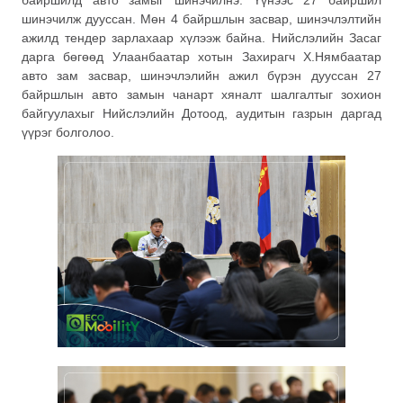
байршилд авто замыг шинэчилнэ. Үүнээс 27 байршил
шинэчилж дууссан. Мөн 4 байршлын засвар, шинэчлэлтийн
ажилд тендер зарлахаар хүлээж байна. Нийслэлийн Засаг
дарга бөгөөд Улаанбаатар хотын Захирагч Х.Нямбаатар
авто зам засвар, шинэчлэлийн ажил бүрэн дууссан 27
байршлын авто замын чанарт хяналт шалгалтыг зохион
байгуулахыг Нийслэлийн Дотоод, аудитын газрын даргад
үүрэг болголоо.