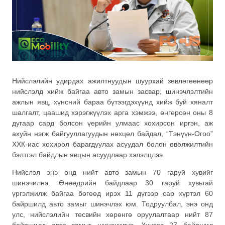
Нийслэлийн удирдах ажилтнуудын шуурхай зөвлөгөөнөөр
нийслэлд хийж байгаа авто замын засвар, шинэчлэлтийн
ажлын явц, хүнсний бараа бүтээгдэхүүнд хийж буй хяналт
шалгалт, цаашид хэрэгжүүлэх арга хэмжээ, өнгөрсөн оны 8
дугаар сард болсон үерийн улмаас хохирсон иргэн, аж
ахуйн нэгж байгууллагуудын нөхцөл байдал, “Тэнүүн-Огоо”
ХХК-иас хохирол барагдуулах асуудал болон өвөлжилтийн
бэлтгэл байдлын явцын асуудлаар хэлэлцлээ.
Нийслэл энэ онд нийт авто замын 70 гаруй хувийг
шинэчилнэ. Өнөөдрийн байдлаар 30 гаруй хувьтай
үргэлжилж байгаа бөгөөд ирэх 11 дүгээр сар хүртэл 60
байршилд авто замыг шинэчлэх юм. Тодруулбал, энэ онд
улс, нийслэлийн төсвийн хөрөнгө оруулалтаар нийт 87