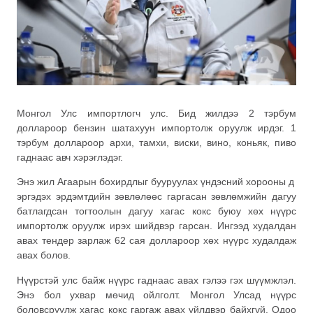
Монгол Улс импортлогч улс. Бид жилдээ 2 тэрбум
доллароор бензин шатахуун импортолж оруулж ирдэг. 1
тэрбум доллароор архи, тамхи, виски, вино, коньяк, пиво
гаднаас авч хэрэглэдэг.
Энэ жил Агаарын бохирдлыг бууруулах үндэсний хорооны д
эргэдэх эрдэмтдийн зөвлөлөөс гаргасан зөвлөмжийн дагуу
батлагдсан тогтоолын дагуу хагас кокс буюу хөх нүүрс
импортолж оруулж ирэх шийдвэр гарсан. Ингээд худалдан
авах тендер зарлаж 62 сая доллароор хөх нүүрс худалдаж
авах болов.
Нүүрстэй улс байж нүүрс гаднаас авах гэлээ гэх шүүмжлэл.
Энэ бол ухвар мөчид ойлголт. Монгол Улсад нүүрс
боловсруулж хагас кокс гаргаж авах үйлдвэр байхгүй. Одоо