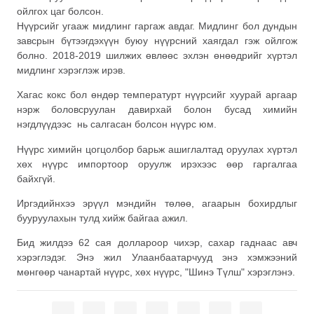
ойлгох цаг болсон.
Нүүрсийг угааж мидлинг гаргаж авдаг. Мидлинг бол дундын
завсрын бүтээгдэхүүн буюу нүүрсний хаягдал гэж ойлгож
болно. 2018-2019 шилжих өвлөөс эхлэн өнөөдрийг хүртэл
мидлинг хэрэглэж ирэв.
Хагас кокс бол өндөр температурт нүүрсийг хуурай аргаар
нэрж боловсруулан давирхай болон бусад химийн
нэгдлүүдээс нь салгасан болсон нүүрс юм.
Нүүрс химийн цогцолбор барьж ашиглалтад оруулах хүртэл
хөх нүүрс импортоор оруулж ирэхээс өөр гаргалгаа
байхгүй.
Иргэдийнхээ эрүүл мэндийн төлөө, агаарын бохирдлыг
бууруулахын тулд хийж байгаа ажил.
Бид жилдээ 62 сая доллароор чихэр, сахар гаднаас авч
хэрэглэдэг. Энэ жил Улаанбаатарчууд энэ хэмжээний
мөнгөөр чанартай нүүрс, хөх нүүрс, "Шинэ Түлш" хэрэглэнэ.