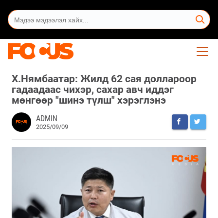
Х.Нямбаатар: Жилд 62 сая доллароор
гадаадаас чихэр, сахар авч иддэг
мөнгөөр "шинэ түлш" хэрэглэнэ
ADMIN
2025/09/09