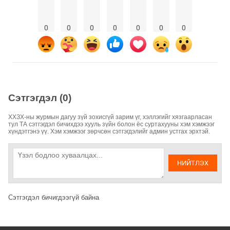
0
0
0
0
0
0
0
Сэтгэгдэл (0)
ХХЗХ-ны журмын дагуу зүй зохисгүй зарим үг, хэллэгийг хязгаарласан
тул ТА сэтгэгдэл бичихдээ хууль зүйн болон ёс суртахууны хэм хэмжээг
хүндэтгэнэ үү. Хэм хэмжээг зөрчсөн сэтгэгдэлийг админ устгах эрхтэй.
НИЙТЛЭХ
Сэтгэгдэл бичигдээгүй байна