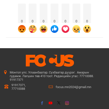
0
0
0
0
0
0
0
Монгол улс. Улаанбаатар. Сүхбаатар дүүрэг. Амарын
гудамж. Лагшин төв 410 тоот. Редакцийн утас: 77710088.
91917371
91917371,
focus.mn2024@gmail.mn
77710088