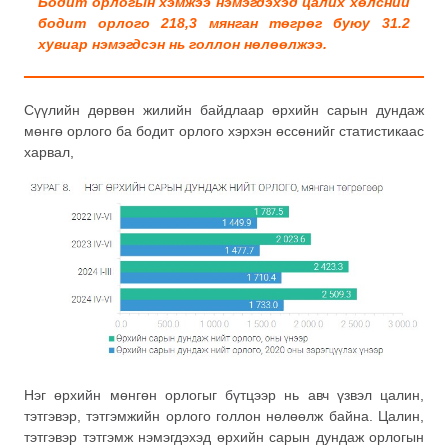
Бодит орлогын хэмжээ нэмэгдэхэд цалих хөлсний
бодит орлого 218,3 мянган төгрөг буюу 31.2
хувиар нэмэгдсэн нь голлон нөлөөлжээ.
Сүүлийн дөрвөн жилийн байдлаар өрхийн сарын дундаж
мөнгө орлого ба бодит орлого хэрхэн өссөнийг статистикаас
харвал,
Нэг өрхийн мөнгөн орлогыг бүтцээр нь авч үзвэл цалин,
тэтгэвэр, тэтгэмжийн орлого голлон нөлөөлж байна. Цалин,
тэтгэвэр тэтгэмж нэмэгдэхэд өрхийн сарын дундаж орлогын