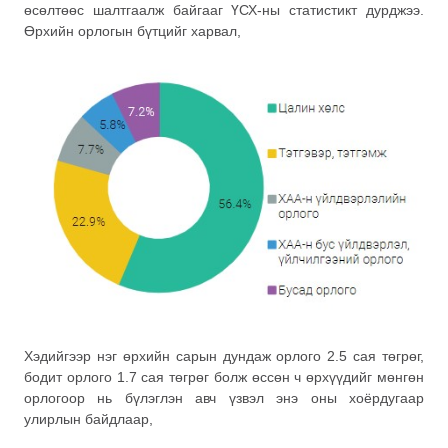
өсөлтөөс шалтгаалж байгааг ҮСХ-ны статистикт дурджээ.
Өрхийн орлогын бүтцийг харвал,
Хэдийгээр нэг өрхийн сарын дундаж орлого 2.5 сая төгрөг,
бодит орлого 1.7 сая төгрөг болж өссөн ч өрхүүдийг мөнгөн
орлогоор нь бүлэглэн авч үзвэл энэ оны хоёрдугаар
улирлын байдлаар,