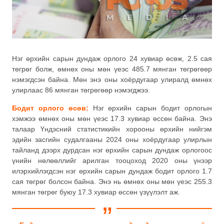
Нэг өрхийн сарын дундаж орлого 24 хувиар өсөж, 2.5 сая
төгрөг болж, өмнөх оны мөн үеэс 485.7 мянган төгрөгөөр
нэмэгдсэн байна. Мөн энэ оны хоёрдугаар улиралд өмнөх
улирлаас 86 мянган төгрөгөөр нэмэгджээ.
Бодит орлого өсөв:
Нэг өрхийн сарын бодит орлогын
хэмжээ өмнөх оны мөн үеэс 17.3 хувиар өссөн байна. Энэ
талаар Үндэсний статистикийн хорооны өрхийн нийгэм
эдийн засгийн судалгааны 2024 оны хоёрдугаар улирлын
тайланд дээрх дурдсан нэг өрхийн сарын дундаж орлогоос
үнийн нөлөөллийг арилган тооцоход 2020 оны үнээр
илэрхийлэгдсэн нэг өрхийн сарын дундаж бодит орлого 1.7
сая төгрөг болсон байна. Энэ нь өмнөх оны мөн үеэс 255.3
мянган төгрөг буюу 17.3 хувиар өссөн үзүүлэлт аж.