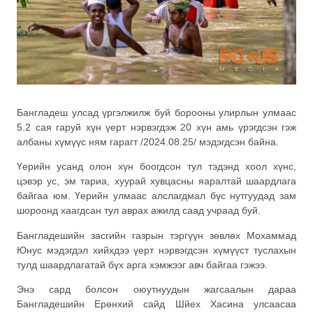
Бангладеш улсад үргэлжилж буй борооны улирлын улмаас
5.2 сая гаруй хүн үерт нэрвэгдэж 20 хүн амь үрэгдсэн гэж
албаны хүмүүс ням гарагт /2024.08.25/ мэдэгдсэн байна.
Үерийн усанд олон хүн боогдсон тул тэдэнд хоол хүнс,
цэвэр ус, эм тариа, хуурай хувцасны яаралтай шаардлага
байгаа юм. Үерийн улмаас алслагдмал бүс нутгуудад зам
шороонд хаагдсан тул аврах ажилд саад учраад буй.
Бангладешийн засгийн газрын тэргүүн зөвлөх Мохаммад
Юнус мэдэгдэл хийхдээ үерт нэрвэгдсэн хүмүүст туслахын
тулд шаардлагатай бүх арга хэмжээг авч байгаа гэжээ.
Энэ сард болсон оюутнуудын жагсаалын дараа
Бангладешийн Ерөнхий сайд Шйех Хасина улсаасаа