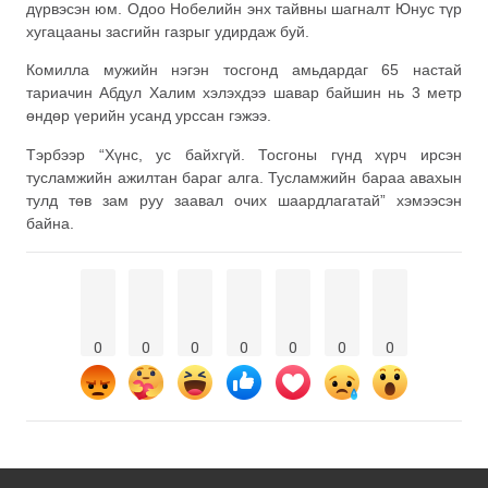
дүрвэсэн юм. Одоо Нобелийн энх тайвны шагналт Юнус түр
хугацааны засгийн газрыг удирдаж буй.
Комилла мужийн нэгэн тосгонд амьдардаг 65 настай
тариачин Абдул Халим хэлэхдээ шавар байшин нь 3 метр
өндөр үерийн усанд урссан гэжээ.
Тэрбээр “Хүнс, ус байхгүй. Тосгоны гүнд хүрч ирсэн
тусламжийн ажилтан бараг алга. Тусламжийн бараа авахын
тулд төв зам руу заавал очих шаардлагатай” хэмээсэн
байна.
0
0
0
0
0
0
0