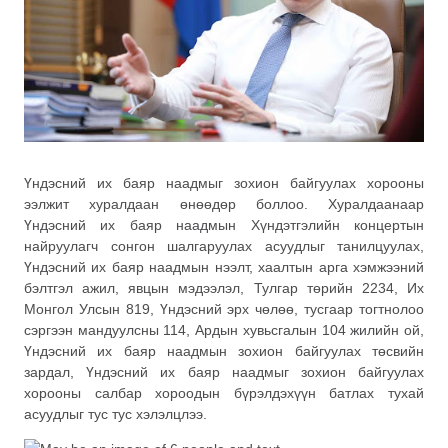
Үндэсний их баяр наадмыг зохион байгуулах хорооны
ээлжит хуралдаан өнөөдөр боллоо. Хуралдаанаар
Үндэсний их баяр наадмын Хүндэтгэлийн концертын
найруулагч сонгон шалгаруулах асуудлыг танилцуулах,
Үндэсний их баяр наадмын нээлт, хаалтын арга хэмжээний
бэлтгэл ажил, явцын мэдээлэл, Тулгар төрийн 2234, Их
Монгол Улсын 819, Үндэсний эрх чөлөө, тусгаар тогтнолоо
с
эргээн мандуулсны 114, Ардын хувьсгалын 104 жилийн ой,
Үндэсний их баяр наадмын зохион байгуулах төсвийн
зардал, Үндэсний их баяр наадмыг зохион байгуулах
хорооны салбар хороодын бүрэлдэхүүн батлах тухай
асуудлыг тус тус хэлэлцлээ.