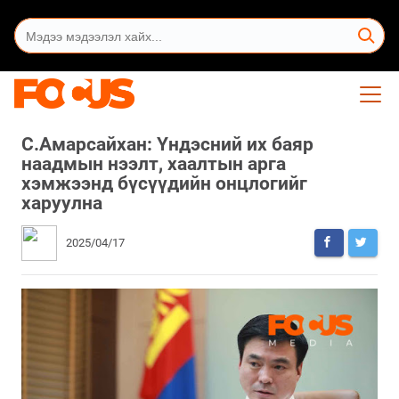
С.Амарсайхан: Үндэсний их баяр
наадмын нээлт, хаалтын арга
хэмжээнд бүсүүдийн онцлогийг
харуулна
2025/04/17