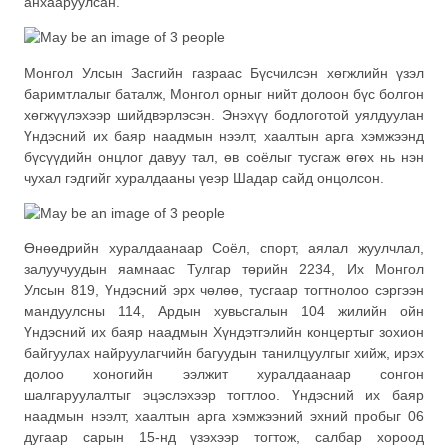
анхааруулсан.
Монгол Улсын Засгийн газраас Бүсчилсэн хөгжлийн үзэл
баримтлалыг баталж, Монгол орныг нийт долоон бүс болгон
хөгжүүлэхээр шийдвэрлэсэн. Энэхүү бодлоготой уялдуулан
Үндэсний их баяр наадмын нээлт, хаалтын арга хэмжээнд
бүсүүдийн онцлог давуу тал, өв соёлыг тусгаж өгөх нь нэн
чухал гэдгийг хуралдааны үеэр Шадар сайд онцолсон.
Өнөөдрийн хуралдаанаар Соёл, спорт, аялал жуулчлал,
залуучуудын яамнаас Тулгар төрийн 2234, Их Монгол
Улсын 819, Үндэсний эрх чөлөө, тусгаар тогтнолоо сэргээн
мандуулсны 114, Ардын хувьсгалын 104 жилийн ойн
Үндэсний их баяр наадмын Хүндэтгэлийн концертыг зохион
байгуулах найруулагчийн багуудын танилцуулгыг хийж, ирэх
долоо хоногийн ээлжит хуралдаанаар сонгон
шалгаруулалтыг эцэслэхээр тогтлоо. Үндэсний их баяр
наадмын нээлт, хаалтын арга хэмжээний эхний пробыг 06
дугаар сарын 15-нд үзэхээр тогтож, салбар хороод