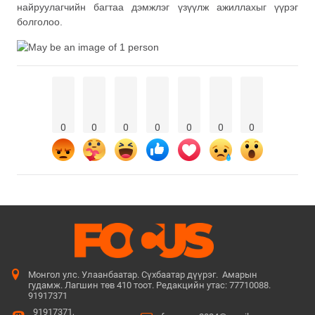
найруулагчийн багтаа дэмжлэг үзүүлж ажиллахыг үүрэг
болголоо.
0
0
0
0
0
0
0
Монгол улс. Улаанбаатар. Сүхбаатар дүүрэг. Амарын
гудамж. Лагшин төв 410 тоот. Редакцийн утас: 77710088.
91917371
91917371,