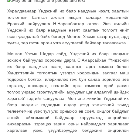
Хуралдаанаар Үндэсний их баяр наадмын нээлт, хаалтын
тоглолтын бэлтгэл ажлын явцын талаарх мэдээллийг
Ерөнхий найруулагч Н.Наранбаатар өглөө. Энэ жилийн
Үндэсний их баяр наадмын нээлт, хаалтын тоглолт нийт
есөн үзэгдэлтэй байх бөгөөд Монгол Улсын газар нутаг, ард
түмэн, төр гэсэн өргөн утга агуулгатай байхаар төлөвлөжээ.
Монгол Улсын Шадар сайд, Үндэсний их баяр наадмыг
зохион байгуулах хорооны дарга С.Амарсайхан “Үндэсний
их баяр наадмын нээлт, хаалтын арга хэмжээ болон
Хүндэтгэлийн тоглолтын үзэгдэл хоорондын залгааг маш
тодорхой болгох, илэрхийлэх гэж буй санаа зорилгоо зөв
гаргахад анхаарах, нээлтийн арга хэмжээг орой дахин
тоглох учраас гэрэлтүүлгийн асуудлыг цаг алдалгүй шийдэх
хэрэгтэй” гэдгийг санууллаа. Мөн энэ жилийн Үндэсний их
баяр наадмыг гадаадын өндөр дээд хэмжээний зочид
төлөөлөгчид үзэх тул улс орныхоо өв соёл, онцлог байдлыг
энгийн ойлгомжтой байдлаар харуулахад онцгойлон
анхаарахын зэрэгцээ зарим орны найрамдалт харилцааг
харгалзан үзэж, үзүүлбэрүүдээ бэлдэхийг онцгойлон