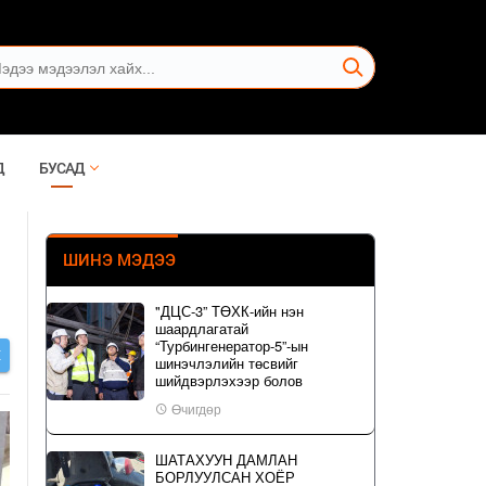
Д
БУСАД
ШИНЭ МЭДЭЭ
"ДЦС-3” ТӨХК-ийн нэн
шаардлагатай
“Турбингенератор-5”-ын
Х
шинэчлэлийн төсвийг
шийдвэрлэхээр болов
Өчигдөр
ШАТАХУУН ДАМЛАН
БОРЛУУЛСАН ХОЁР