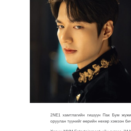
2NE1 хамтлагийн гишүүн Пак Бум жүжи
оруулан түүнийг өөрийн нөхөр хэмээн бич