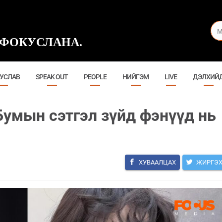
ФОКУСЛАНА.
УСЛАВ
SPEAK OUT
PEOPLE
НИЙГЭМ
LIVE
ДЭЛХИЙ
Бумын сэтгэл зүйд фэнүүд нь
ХУВААЛЦАХ
ЖИРГЭ