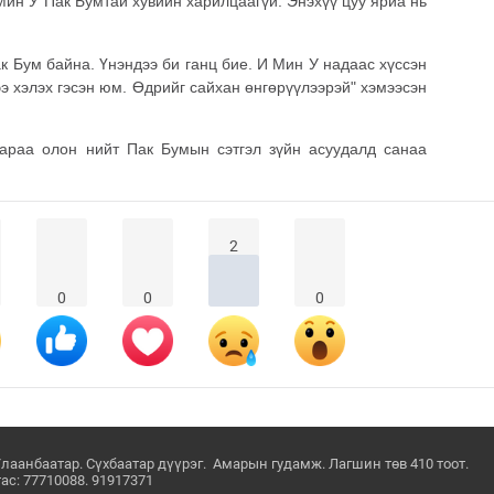
Мин У Пак Бумтай хувийн харилцаагүй. Энэхүү цуу яриа нь
.
к Бум байна. Үнэндээ би ганц бие. И Мин У надаас хүссэн
гээ хэлэх гэсэн юм. Өдрийг сайхан өнгөрүүлээрэй" хэмээсэн
араа олон нийт Пак Бумын сэтгэл зүйн асуудалд санаа
2
0
0
0
Улаанбаатар. Сүхбаатар дүүрэг. Амарын гудамж. Лагшин төв 410 тоот.
ас: 77710088. 91917371