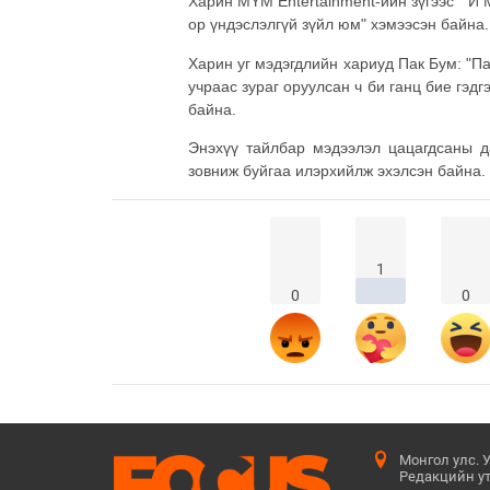
Харин MYM Entertainment-ийн зүгээс "И 
ор үндэслэлгүй зүйл юм" хэмээсэн байна
Харин уг мэдэгдлийн хариуд Пак Бум: "Па
учраас зураг оруулсан ч би ганц бие гэд
байна.
Энэхүү тайлбар мэдээлэл цацагдсаны д
зовниж буйгаа илэрхийлж эхэлсэн байна.
1
0
0
Монгол улс. 
Редакцийн ут