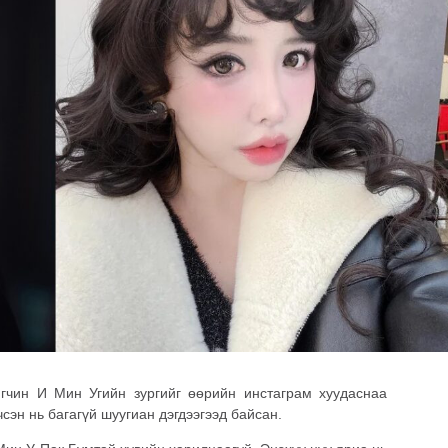
гчин И Мин Угийн зургийг өөрийн инстаграм хуудаснаа
сэн нь багагүй шуугиан дэгдээгээд байсан.