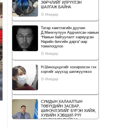
ЗӨРЧЛИЙГ ИЛРҮҮЛЭН
ШАЛГАЖ БАЙНА
Өчигдөр
Татар хамтлагийн дуучин
Д.Мөнхчулуун Ардчилсан намын
“Намын байгуулалт хариуцсан
Нарийн бичгийн дарга”-аар
томилогдлоо
Өчигдөр
Н.Шинэцэцэгийг хохироосон гэх
хэргийг шүүхэд шилжүүлжээ
Өчигдөр
СУМДЫН ХАЛААЛТЫН
ТӨВҮҮДИЙН ЗАСВАР,
ШИНЭЧЛЭЛИЙГ БҮРЭН ХИЙЖ,
ХУВИЙН ХЭВШИЛ РҮҮ
МЕНЕЖМЕНТИЙГ НЬ
ШИЛЖҮҮЛСЭН ГЭДГИЙГ