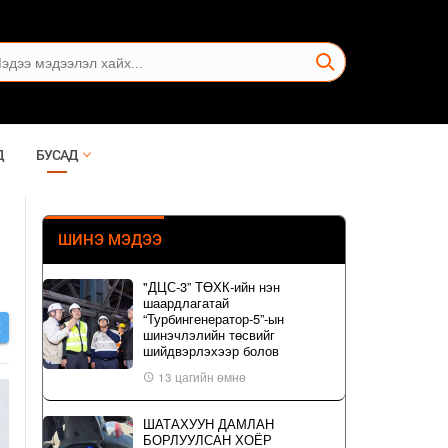
Д
БУСАД
ШИНЭ МЭДЭЭ
"ДЦС-3” ТӨХК-ийн нэн
шаардлагатай
“Турбингенератор-5”-ын
Х
шинэчлэлийн төсвийг
шийдвэрлэхээр болов
13 цагийн өмнө
ШАТАХУУН ДАМЛАН
БОРЛУУЛСАН ХОЁР