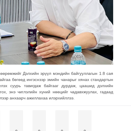
өөрөмжийг Дэлхийн эрүүл мэндийн байгууллагын 1.8 сая
йгаа бөгөөд ингэснээр эмийн чанарыг хянах стандартын
үлэх суурь тавигдаж байгааг дурдаж, цаашид дэлхийн
ох, энэ чиглэлийн хүний нөөцийг чадавхжуулах, гадаад
элээр анхаарч ажиллахаа илэрхийллээ.