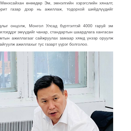
Мөнхсайхан өнөөдөр Эм, эмнэлгийн хэрэгслийн хяналт,
орит газар дээр нь ажиллаж, тодорхой шийдлүүдийг
длыг онцолж, Монгол Улсад бүртгэлтэй 4000 гаруй эм
эглэгддэг эмүүдийг чанар, стандартын шаардлага хангасан
хамтын ажиллагааг сайжруулах
замаар хямд үнээр оруулж
айгуулж ажиллахыг тус газарт үүрэг болголоо.