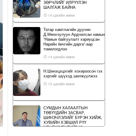
ЗӨРЧЛИЙГ ИЛРҮҮЛЭН
ШАЛГАЖ БАЙНА
14 цагийн өмнө
Татар хамтлагийн дуучин
Д.Мөнхчулуун Ардчилсан намын
“Намын байгуулалт хариуцсан
Нарийн бичгийн дарга”-аар
томилогдлоо
14 цагийн өмнө
Н.Шинэцэцэгийг хохироосон гэх
хэргийг шүүхэд шилжүүлжээ
15 цагийн өмнө
СУМДЫН ХАЛААЛТЫН
ТӨВҮҮДИЙН ЗАСВАР,
ШИНЭЧЛЭЛИЙГ БҮРЭН ХИЙЖ,
ХУВИЙН ХЭВШИЛ РҮҮ
МЕНЕЖМЕНТИЙГ НЬ
ШИЛЖҮҮЛСЭН ГЭДГИЙГ