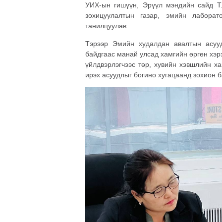
УИХ-ын гишүүн, Эрүүл мэндийн сайд Т.
зохицуулалтын газар, эмийн лаборат
танилцуулав.
Тэрээр Эмийн худалдан авалтын асуу
байдгаас манай улсад хамгийн өргөн хэр
үйлдвэрлэгчээс төр, хувийн хэвшлийн 
ирэх асуудлыг богино хугацаанд зохион б