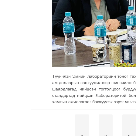
Түүнчлэн Эмийн лабораторийн тоног төх
ам.долларын санхүүжилтээр шинэчилж ба
шаардлагад нийцсэн тогтолцоог бүрдү
стандартад нийцсэн Лабораторитой болг
хамтын ажиллагааг бэхжүүлэх зэрэг чигл