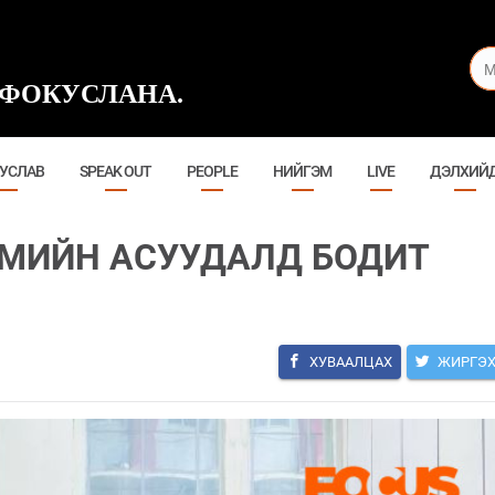
ФОКУСЛАНА.
УСЛАВ
SPEAK OUT
PEOPLE
НИЙГЭМ
LIVE
ДЭЛХИЙ
ЭМИЙН АСУУДАЛД БОДИТ
ХУВААЛЦАХ
ЖИРГЭ