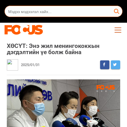
ХӨСҮТ: Энэ жил менингококкын
дэгдэлтийн үе болж байна
2025/01/31