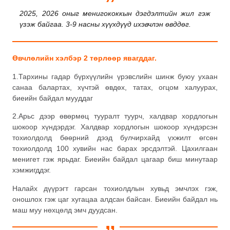
2025, 2026 оныг менигококкын дэгдэлтийн жил гэж
үзэж байгаа. 3-9 насны хүүхдүүд ихэвчлэн өвддөг.
Өвчлөлийн хэлбэр 2 төрлөөр явагддаг.
1.Тархины гадар бүрхүүлийн үрэвслийн шинж буюу ухаан
санаа балартах, хүчтэй өвдөх, татах, огцом халуурах,
биеийн байдал мууддаг
2.Арьс дээр өвөрмөц тууралт туурч, халдвар хордлогын
шокоор хүндэрдэг. Халдвар хордлогын шокоор хүндэрсэн
тохиолдолд бөөрний дээд булчирхайд үхжилт өгсөн
тохиолдолд 100 хувийн нас барах эрсдэлтэй. Цахилгаан
менигет гэж ярьдаг. Биеийн байдал цагаар биш минутаар
хэмжигддэг.
Налайх дүүрэгт гарсан тохиолдлын хувьд эмчлэх гэж,
оношлох гэж цаг хугацаа алдсан байсан. Биеийн байдал нь
маш муу нөхцөлд эмч дуудсан.