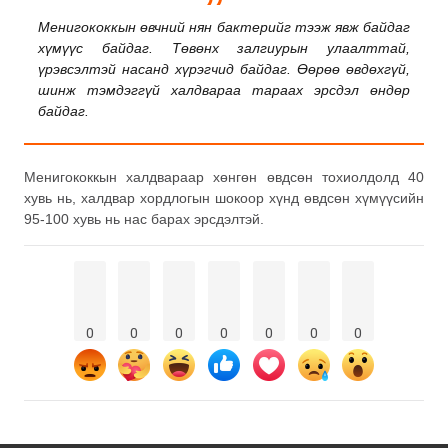
Менигококкын өвчний нян бактерийг тээж явж байдаг
хүмүүс байдаг. Төвөнх залгиурын улаалттай,
үрэвсэлтэй насанд хүрэгчид байдаг. Өөрөө өвдөхгүй,
шинж тэмдэггүй халдвараа тараах эрсдэл өндөр
байдаг.
Менигококкын халдвараар хөнгөн өвдсөн тохиолдолд 40
хувь нь, халдвар хордлогын шокоор хүнд өвдсөн хүмүүсийн
95-100 хувь нь нас барах эрсдэлтэй.
0
0
0
0
0
0
0