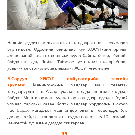
Налайх дүүрэгт менигококкын халдварын нэг тохиолдол
бүртгэгдсэн. Одоогийн байдлаар хүү ХӨСҮТ-ийн эрчимт
эмчилгээний тасагт хэвтэн эмчлүүлж байгаа бөгөөд биеийн
байдал нь хүнд байна. Тиймээс тус өвчний талаар болон
урьдчилан сэргийлэх зөвлөмжийг ХӨСҮТ-өөс өглөө.
Б.Саруул ХӨСҮТ амбулаторийн тасгийн
эрхлэгч:
Менингококкын халдвар маш төвөгтэй
халдваруудын нэг. Агаар туслаар халддаг нянгийн халдвар
байдаг. Маш өвөрмөц тууралт арьсан дээр туурдаг. Үүний
улмаас тархины хаван болон халдвар хордлогын шокоор
нас барах магадлал маш өндөр өвчинд тооцогддог. Улс
даяар хийдэг тандалтын судалгаагаар 5-10 жилийн
мөчлөгтэй тус өвчин дэгддэг гэж гарсан.