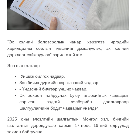
“Эх хэлний боловсролын чанар, хэрэглээ, иргэдийн
харилцааны соёлын түвшнийг дээшлүүлэх, эх хэлний
дархлааг сайжруулах” зорилготой юм.
Энэ шалгалтаар:
Уншиж ойлгох чадвар,
Зөв бичих дүрмийн хэрэглээний чадвар,
- Үндэсний бичгээр унших чадвар,
Эх зохион найруулах буюу илэрхийлэх чадварыг
сорьсон задгай хэлбэрийн даалгавраар
шалгуулагчийн бодит чадварыг үнэлдэг.
2025 оны элсэлтийн шалгалтын Монгол хэл, бичгийн
шалгалтыг дөрөвдүгээр сарын 17-ноос 19-ний өдрүүдэд
зохион байгуулна.