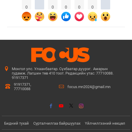
0
0
0
0
0
Монгол улс. Улаанбаатар. Сүхбаатар дүүрэг. Амарын
гудамж. Лагшин төв 410 тоот. Редакцийн утас: 77710088.
91917371
91917371,
focus.mn2024@gmail.mn
77710088
Бидний тухай
Сурталчилгаа байршуулах
Үйлчилгээний нөхцөл