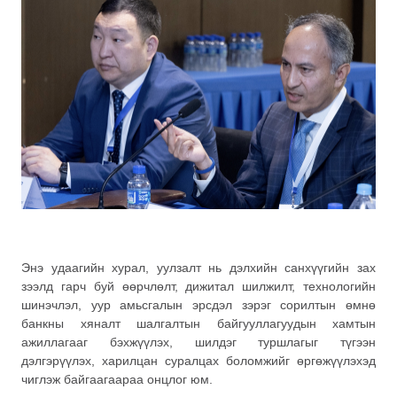
Энэ удаагийн хурал, уулзалт нь дэлхийн санхүүгийн зах
зээлд гарч буй өөрчлөлт, дижитал шилжилт, технологийн
шинэчлэл, уур амьсгалын эрсдэл зэрэг сорилтын өмнө
банкны хяналт шалгалтын байгууллагуудын хамтын
ажиллагааг бэхжүүлэх, шилдэг туршлагыг түгээн
дэлгэрүүлэх, харилцан суралцах боломжийг өргөжүүлэхэд
чиглэж байгаагаараа онцлог юм.