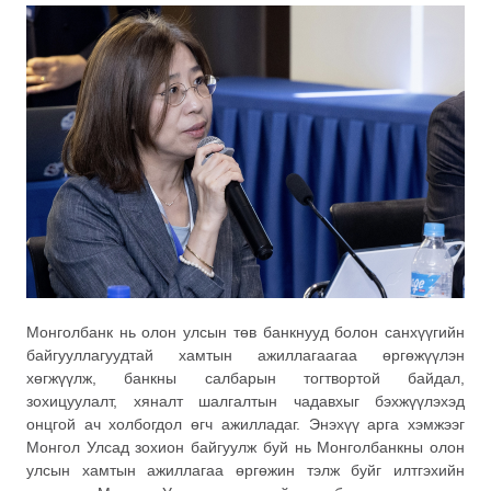
Монголбанк нь олон улсын төв банкнууд болон санхүүгийн
байгууллагуудтай хамтын ажиллагаагаа өргөжүүлэн
хөгжүүлж, банкны салбарын тогтвортой байдал,
зохицуулалт, хяналт шалгалтын чадавхыг бэхжүүлэхэд
онцгой ач холбогдол өгч ажилладаг. Энэхүү арга хэмжээг
Монгол Улсад зохион байгуулж буй нь Монголбанкны олон
улсын хамтын ажиллагаа өргөжин тэлж буйг илтгэхийн