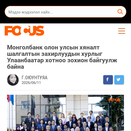
Монголбанк олон улсын хяналт
шалгалтын захирлуудын хурлыг
Улаанбаатар хотноо зохион байгуулж
байна
Г.ОЮУНТУЯА
2026/06/11