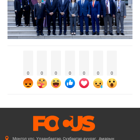
0
0
0
0
0
0
0
Монгол улс. Улаанбаатар. Сүхбаатар дүүрэг. Амарын