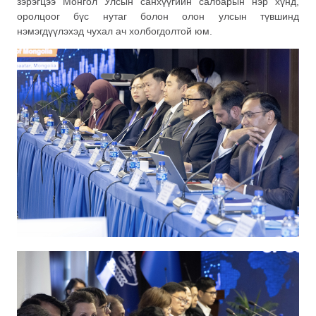
зэрэгцээ Монгол Улсын санхүүгийн салбарын нэр хүнд,
оролцоог бүс нутаг болон олон улсын түвшинд
нэмэгдүүлэхэд чухал ач холбогдолтой юм.