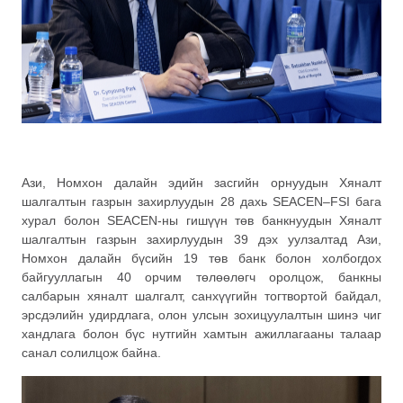
Ази, Номхон далайн эдийн засгийн орнуудын Хяналт
шалгалтын газрын захирлуудын 28 дахь SEACEN–FSI бага
хурал болон SEACEN-ны гишүүн төв банкнуудын Хяналт
шалгалтын газрын захирлуудын 39 дэх уулзалтад Ази,
Номхон далайн бүсийн 19 төв банк болон холбогдох
байгууллагын 40 орчим төлөөлөгч оролцож, банкны
салбарын хяналт шалгалт, санхүүгийн тогтвортой байдал,
эрсдэлийн удирдлага, олон улсын зохицуулалтын шинэ чиг
хандлага болон бүс нутгийн хамтын ажиллагааны талаар
санал солилцож байна.