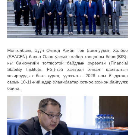
Mонголбанк, Зүүн Өмнөд Азийн Төв Банкнуудын Холбоо
(SEACEN) болон Олон улсын төлбөр тооцооны банк (BIS)-
ны Санхүүгийн тогтвортой байдлын хүрээлэн (Financial
Stability Institute, FSI)-тэй хамтран хяналт шалгалтын
захирлуудын бага хурал, уулзалтыг 2026 оны 6 дугаар
сарын 10-11-ний өдөр Улаанбаатар хотноо зохион байгуулж
байна.