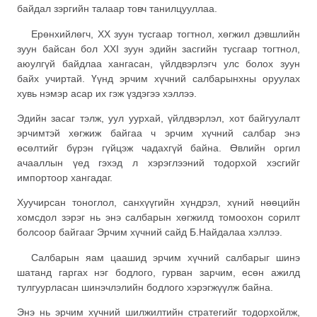
байдал зэргийн талаар товч танилцууллаа.
Ерөнхийлөгч, XX зуун тусгаар тогтнол, хөгжил дэвшлийн
зуун байсан бол XXI зуун эдийн засгийн тусгаар тогтнол,
аюулгүй байдлаа хангасан, үйлдвэрлэгч улс болох зуун
байх учиртай. Үүнд эрчим хүчний салбарынхны оруулах
хувь нэмэр асар их гэж үздэгээ хэллээ.
Эдийн засаг тэлж, уул уурхай, үйлдвэрлэл, хот байгуулалт
эрчимтэй хөгжиж байгаа ч эрчим хүчний салбар энэ
өсөлтийг бүрэн гүйцэж чадахгүй байна. Өвлийн оргил
ачааллын үед гэхэд л хэрэглээний тодорхой хэсгийг
импортоор хангадаг.
Хуучирсан тоноглол, санхүүгийн хүндрэл, хүний нөөцийн
хомсдол зэрэг нь энэ салбарын хөгжилд томоохон сорилт
болсоор байгааг Эрчим хүчний сайд Б.Найдалаа хэллээ.
Салбарын яам цаашид эрчим хүчний салбарыг шинэ
шатанд гаргах нэг бодлого, гурван зарчим, есөн ажилд
тулгуурласан шинэчлэлийн бодлого хэрэгжүүлж байна.
Энэ нь эрчим хүчний шилжилтийн стратегийг тодорхойлж,