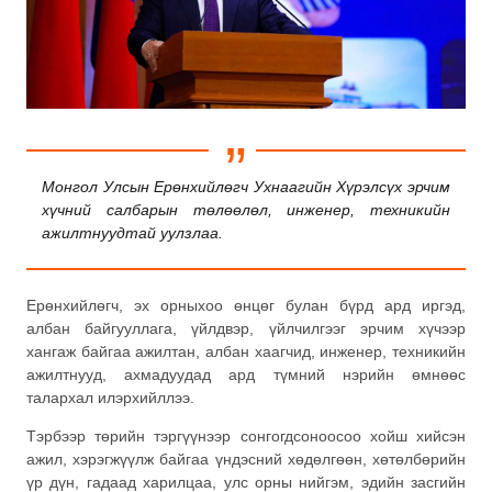
Монгол Улсын Ерөнхийлөгч Ухнаагийн Хүрэлсүх эрчим
хүчний салбарын төлөөлөл, инженер, техникийн
ажилтнуудтай уулзлаа.
Ерөнхийлөгч, эх орныхоо өнцөг булан бүрд ард иргэд,
албан байгууллага, үйлдвэр, үйлчилгээг эрчим хүчээр
хангаж байгаа ажилтан, албан хаагчид, инженер, техникийн
ажилтнууд, ахмадуудад ард түмний нэрийн өмнөөс
талархал илэрхийллээ.
Тэрбээр төрийн тэргүүнээр сонгогдсоноосоо хойш хийсэн
ажил, хэрэгжүүлж байгаа үндэсний хөдөлгөөн, хөтөлбөрийн
үр дүн, гадаад харилцаа, улс орны нийгэм, эдийн засгийн