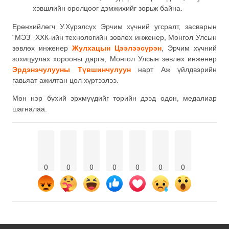
хэвшлийн оролцоог дэмжихийг зорьж байна.
Ерөнхийлөгч У.Хүрэлсүх Эрчим хүчний угсралт, засварын
“МЭЗ” ХХК-ийн технологийн зөвлөх инженер, Монгол Улсын
зөвлөх инженер
Жулхацын Цээлээсүрэн
, Эрчим хүчний
зохицуулах хорооны дарга, Монгол Улсын зөвлөх инженер
Эрдэнэчулууны Түвшинчулуун
нарт Аж үйлдвэрийн
гавьяат ажилтан цол хүртээлээ.
Мөн нэр бүхий эрхмүүдийг төрийн дээд одон, медалиар
шагналаа.
0
0
0
0
0
0
0