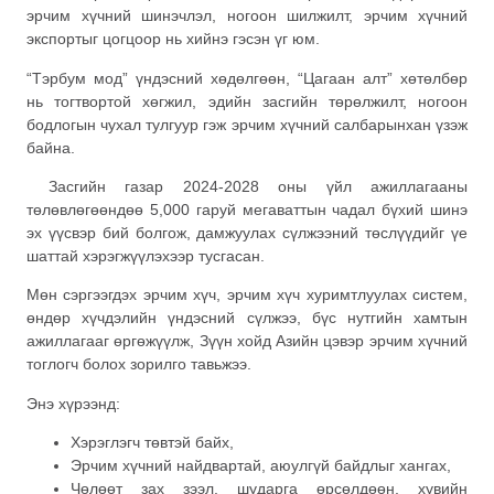
эрчим хүчний шинэчлэл, ногоон шилжилт, эрчим хүчний
экспортыг цогцоор нь хийнэ гэсэн үг юм.
“Тэрбум мод” үндэсний хөдөлгөөн, “Цагаан алт” хөтөлбөр
нь тогтвортой хөгжил, эдийн засгийн төрөлжилт, ногоон
бодлогын чухал тулгуур гэж эрчим хүчний салбарынхан үзэж
байна.
Засгийн газар 2024-2028 оны үйл ажиллагааны
төлөвлөгөөндөө 5,000 гаруй мегаваттын чадал бүхий шинэ
эх үүсвэр бий болгож, дамжуулах сүлжээний төслүүдийг үе
шаттай хэрэгжүүлэхээр тусгасан.
Мөн сэргээгдэх эрчим хүч, эрчим хүч хуримтлуулах систем,
өндөр хүчдэлийн үндэсний сүлжээ, бүс нутгийн хамтын
ажиллагааг өргөжүүлж, Зүүн хойд Азийн цэвэр эрчим хүчний
тоглогч болох зорилго тавьжээ.
Энэ хүрээнд:
Хэрэглэгч төвтэй байх,
Эрчим хүчний найдвартай, аюулгүй байдлыг хангах,
Чөлөөт зах зээл, шударга өрсөлдөөн, хувийн