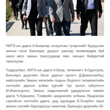
НИТХ-ын дарга А.Баяраар ахлуулсан түгжрэлийг бууруулах
ажлын хэсэг Баянзүрх дүүрэгт шинээр төлөвлөгдөж буй
шинэ авто замын трассуудаар явж, нөхцөл байдалтай
танилцлаа.
Тодруулбал, НИТХ-ын дарга А.Баяр, төлөөлөгч Э.Одонтуяа,
Баянзүрх дүүргийн Засаг даргын орлогч Д.Даваасамбуу,
нийслэлийн Замын хөгжлийн газрын Бодлого төлөвлөлтийн
хэлтсийн даргын албан үүргийг түр орлон гүйцэтгэгч
М.Ичинхорлоо, Замын хөдөлгөөний удирдлагын төвийн
дарга Ч.Хувьзаяа, Тээврийн цагдаагийн албаны Урьдчилан
сэргийлэх хэлтсийн дарга, дэд хурандаа Б.Очирбат зэрэг
ажлын хэсгийн бүрэлдэхүүн ажиллав. Баянзүрх дүүргийн 42-