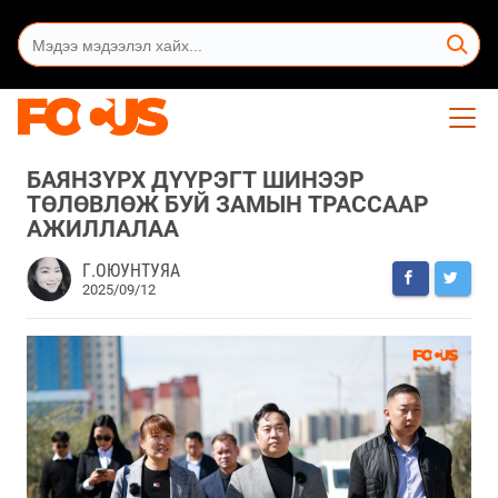
БАЯНЗҮРХ ДҮҮРЭГТ ШИНЭЭР
ТӨЛӨВЛӨЖ БУЙ ЗАМЫН ТРАССААР
АЖИЛЛАЛАА
Г.ОЮУНТУЯА
2025/09/12