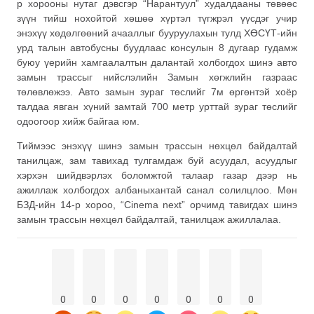
р хорооны нутаг дэвсгэр “Нарантуул” худалдааны төвөөс
зүүн тийш нохойтой хөшөө хүртэл түгжрэл үүсдэг учир
энэхүү хөдөлгөөний ачааллыг бууруулахын тулд ХӨСҮТ-ийн
урд талын автобусны буудлаас консулын 8 дугаар гудамж
буюу үерийн хамгаалалтын далантай холбогдох шинэ авто
замын трассыг нийслэлийн Замын хөгжлийн газраас
төлөвлөжээ. Авто замын зураг төслийг 7м өргөнтэй хоёр
талдаа явган хүний замтай 700 метр урттай зураг төслийг
одоогоор хийж байгаа юм.
Тиймээс энэхүү шинэ замын трассын нөхцөл байдалтай
танилцаж, зам тавихад тулгамдаж буй асуудал, асуудлыг
хэрхэн шийдвэрлэх боломжтой талаар газар дээр нь
ажиллаж холбогдох албаныхантай санал солилцлоо. Мөн
БЗД-ийн 14-р хороо, “Cinema next” орчимд тавигдах шинэ
замын трассын нөхцөл байдалтай, танилцаж ажиллалаа.
0
0
0
0
0
0
0