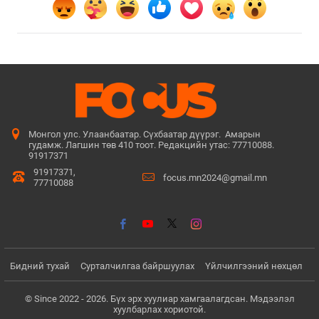
Монгол улс. Улаанбаатар. Сүхбаатар дүүрэг. Амарын
гудамж. Лагшин төв 410 тоот. Редакцийн утас: 77710088.
91917371
91917371,
focus.mn2024@gmail.mn
77710088
Бидний тухай
Сурталчилгаа байршуулах
Үйлчилгээний нөхцөл
© Since 2022 - 2026. Бүх эрх хуулиар хамгаалагдсан. Мэдээлэл
хуулбарлах хориотой.