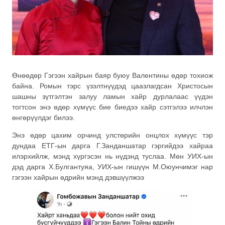
Өнөөдөр Гэгээн хайрын баяр буюу Валентины өдөр тохиож
байна. Ромын тэрс үзэлтнүүдэд цаазлагдсан Христосын
шашны зүтгэлтэн залуу ламын хайр дурлалаас үүдэн
тогтсон энэ өдөр хүмүүс бие биедээ хайр сэтгэлээ илчлэн
өнгөрүүлдэг билээ.
Энэ өдөр цахим орчинд улстөрийн онцлох хүмүүс тэр
дундаа ЕТГ-ын дарга Г.Занданшатар гэргийдээ хайраа
илэрхийлж, мэнд хүргэсэн нь нүдэнд туслаа. Мөн УИХ-ын
дэд дарга Х.Булгантуяа, УИХ-ын гишүүн М.Оюунчимэг нар
гэгээн хайрын өдрийн мэнд дэвшүүлжээ