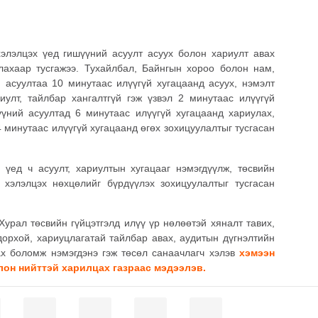
хэлэлцэх үед гишүүний асуулт асуух болон хариулт авах
улахаар тусгажээ. Тухайлбал, Байнгын хороо болон нам,
 асуултаа 10 минутаас илүүгүй хугацаанд асуух, нэмэлт
иулт, тайлбар хангалтгүй гэж үзвэл 2 минутаас илүүгүй
үүний асуултад 6 минутаас илүүгүй хугацаанд хариулах,
4 минутаас илүүгүй хугацаанд өгөх зохицуулалтыг тусгасан
үед ч асуулт, хариултын хугацааг нэмэгдүүлж, төсвийн
й хэлэлцэх нөхцөлийг бүрдүүлэх зохицуулалтыг тусгасан
урал төсвийн гүйцэтгэлд илүү үр нөлөөтэй хяналт тавих,
дорхой, хариуцлагатай тайлбар авах, аудитын дүгнэлтийн
ах боломж нэмэгдэнэ гэж төсөл санаачлагч хэлэв
хэмээн
он нийттэй харилцах газраас мэдээлэв.