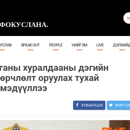
ФОКУСЛАНА.
УСЛАВ
SPEAK OUT
PEOPLE
НИЙГЭМ
LIVE
ДЭЛХИЙ
ганы хуралдааны дэгийн
өөрчлөлт оруулах тухай
 мэдүүллээ
ХУВААЛЦАХ
ЖИРГЭ