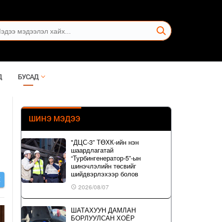
Д
БУСАД
ШИНЭ МЭДЭЭ
"ДЦС-3” ТӨХК-ийн нэн
шаардлагатай
“Турбингенератор-5”-ын
шинэчлэлийн төсвийг
шийдвэрлэхээр болов
Х
2026/08/07
ШАТАХУУН ДАМЛАН
БОРЛУУЛСАН ХОЁР