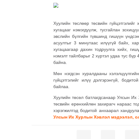
Хуулийн төслөөр төсвийн гүйцэтгэлийг 
хугацааг нэмэгдүүлж, тусгайлан зохицу
эвслийн бүлгийн түвшинд гишүүн үндсэн
асуултыг 3 минутаас илүүгүй байх, хар
хугацаагаар дахин тодруулга хийх, гиш
нэмэлт тайлбарыг 2 хүртэл удаа тус бүр 
байна.
Мөн нэгдсэн хуралдааны хэлэлцүүлгийн 
гүйцэтгэлийг илүү дэлгэрэнгүй, бодито
байлаа.
Хуулийн төсөл батлагдсанаар Улсын Их Х
төсвийн ерөнхийлөн захирагч нараас то
хэрэгжилтэд бодитой анхаарал хандуул
Улсын Их Хурлын Хэвлэл мэдээлэл, ол