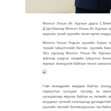
Монгол Улсын Их Хурлын дарга С.Бямб
Д.Цогтбаатар Монгол Улсын Их Хурлын чу
оруулах тухай хуулийн төсөл өргөн мэдүү
Монгол Улсын Үндсэн хуулийн Хорин т
түүний гүйцэтгэлийг батлах, хуулийн бие
Энэ хүрээнд Монгол Улсын Их Хурлын 
зүйлээр нэгдсэн төсвийн гүйцэтгэл боло
журмыг зохицуулж байгааг төсөл санаачл
Гэвч өнөөдрийн мөрдөж байгаа зохицуу
хариултын хугацааг тусгайд нь заал
хугацаагаар явуулж байгаа нь төсвийн за
асуудлыг гүнзгий хэлэлцэхэд дутагдалтай
хуулийн төслийг боловсруулсан гэж байл