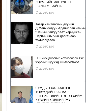
ЗӨРЧЛИЙГ ИЛРҮҮЛЭН
ШАЛГАЖ БАЙНА
2026/08/07
Татар хамтлагийн дуучин
Д.Мөнхчулуун Ардчилсан намын
“Намын байгуулалт хариуцсан
Нарийн бичгийн дарга”-аар
томилогдлоо
2026/08/07
Н.Шинэцэцэгийг хохироосон гэх
хэргийг шүүхэд шилжүүлжээ
2026/08/07
СУМДЫН ХАЛААЛТЫН
ТӨВҮҮДИЙН ЗАСВАР,
ШИНЭЧЛЭЛИЙГ БҮРЭН ХИЙЖ,
ХУВИЙН ХЭВШИЛ РҮҮ
МЕНЕЖМЕНТИЙГ НЬ
ШИЛЖҮҮЛСЭН ГЭДГИЙГ