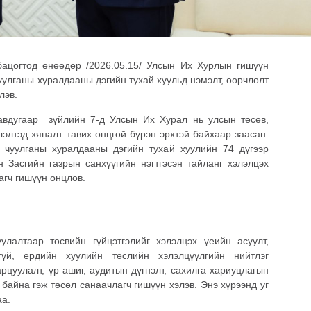
ацогтод өнөөдөр /2026.05.15/ Улсын Их Хурлын гишүүн
улганы хуралдааны дэгийн тухай хуульд нэмэлт, өөрчлөлт
лэв.
авдугаар зүйлийн 7-д Улсын Их Хурал нь улсын төсөв,
лэлтэд хяналт тавих онцгой бүрэн эрхтэй байхаар заасан.
чуулганы хуралдааны дэгийн тухай хуулийн 74 дүгээр
н Засгийн газрын санхүүгийн нэгтгэсэн тайланг хэлэлцэх
агч гишүүн онцлов.
лалтаар төсвийн гүйцэтгэлийг хэлэлцэх үеийн асуулт,
гүй, ердийн хуулийн төслийн хэлэлцүүлгийн нийтлэг
рцуулалт, үр ашиг, аудитын дүгнэлт, сахилга хариуцлагын
 байна гэж төсөл санаачлагч гишүүн хэлэв. Энэ хүрээнд уг
аа.