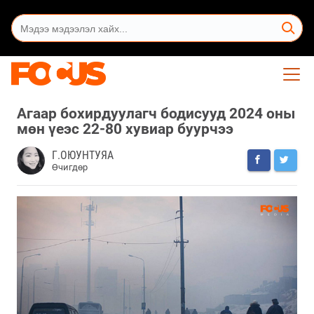
Агаар бохирдуулагч бодисууд 2024 оны
мөн үеэс 22-80 хувиар буурчээ
Г.ОЮУНТУЯА
Өчигдөр