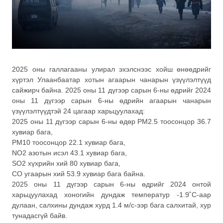
2025 оны галлагааны улирал эхэлснээс хойш өнөөдрийг
хүртэл Улаанбаатар хотын агаарын чанарын үзүүлэлтүүд
сайжирч байна. 2025 оны 11 дүгээр сарын 6-ны өдрийг 2024
оны 11 дүгээр сарын 6-ны өдрийн агаарын чанарын
үзүүлэлтүүдтэй 24 цагаар харьцуулахад:
2025 оны 11 дүгээр сарын 6-ны өдөр PM2.5 тоосонцор 36.7
хувиар бага,
PM10 тоосонцор 22.1 хувиар бага,
NO2 азотын исэл 43.1 хувиар бага,
SO2 хүхрийн хий 80 хувиар бага,
CO угаарын хий 53.9 хувиар бага байна.
2025 оны 11 дүгээр сарын 6-ны өдрийг 2024 онтой
харьцуулахад хоногийн дундаж температур -1.9˚С-аар
дулаан, салхины дундаж хурд 1.4 м/с-ээр бага салхитай, хур
тунадасгүй байв.