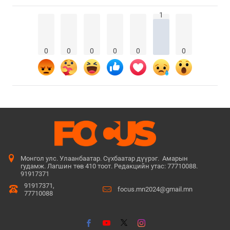
1
0
0
0
0
0
0
Монгол улс. Улаанбаатар. Сүхбаатар дүүрэг. Амарын
гудамж. Лагшин төв 410 тоот. Редакцийн утас: 77710088.
91917371
91917371,
focus.mn2024@gmail.mn
77710088