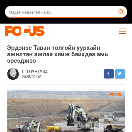
Эрдэнэс Таван толгойн уурхайн
ажилтан ажлаа хийж байхдаа амь
эрсэджээ
Г.ОЮУНТУЯА
2025/02/18