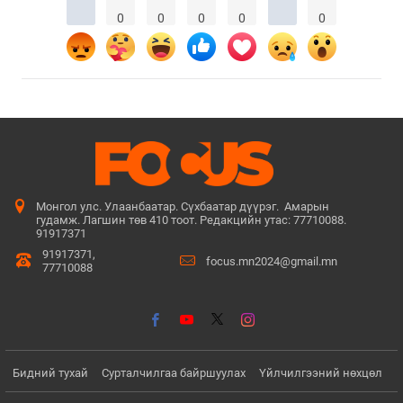
0
0
0
0
0
Монгол улс. Улаанбаатар. Сүхбаатар дүүрэг. Амарын
гудамж. Лагшин төв 410 тоот. Редакцийн утас: 77710088.
91917371
91917371,
focus.mn2024@gmail.mn
77710088
Бидний тухай
Сурталчилгаа байршуулах
Үйлчилгээний нөхцөл