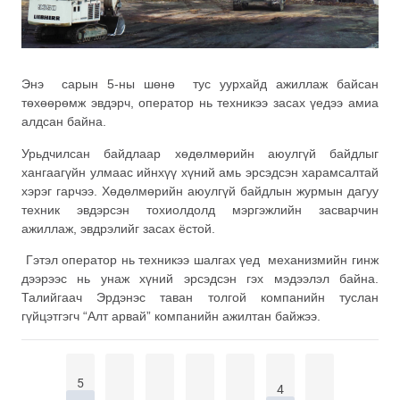
Энэ сарын 5-ны шөнө тус уурхайд ажиллаж байсан
төхөөрөмж эвдэрч, оператор нь техникээ засах үедээ амиа
алдсан байна.
Урьдчилсан байдлаар хөдөлмөрийн аюулгүй байдлыг
хангаагүйн улмаас ийнхүү хүний амь эрсэдсэн харамсалтай
хэрэг гарчээ. Хөдөлмөрийн аюулгүй байдлын журмын дагуу
техник эвдэрсэн тохиолдолд мэргэжлийн засварчин
ажиллаж, эвдрэлийг засах ёстой.
Гэтэл оператор нь техникээ шалгах үед механизмийн гинж
дээрээс нь унаж хүний эрсэдсэн гэх мэдээлэл байна.
Талийгаач Эрдэнэс таван толгой компанийн туслан
гүйцэтгэгч “Алт арвай” компанийн ажилтан байжээ.
5
4