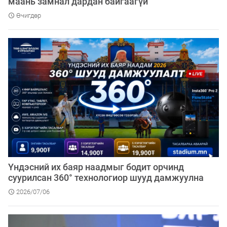
маань замнал дардан байгаагүй
Өчигдөр
Үндэсний их баяр наадмыг бодит орчинд
суурилсан 360° технологиор шууд дамжуулна
2026/07/06