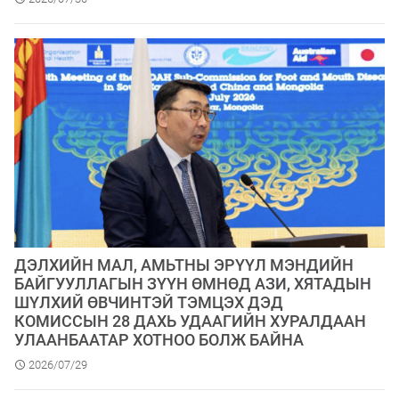
​ДЭЛХИЙН МАЛ, АМЬТНЫ ЭРҮҮЛ МЭНДИЙН
БАЙГУУЛЛАГЫН ЗҮҮН ӨМНӨД АЗИ, ХЯТАДЫН
ШҮЛХИЙ ӨВЧИНТЭЙ ТЭМЦЭХ ДЭД
КОМИССЫН 28 ДАХЬ УДААГИЙН ХУРАЛДААН
УЛААНБААТАР ХОТНОО БОЛЖ БАЙНА
2026/07/29