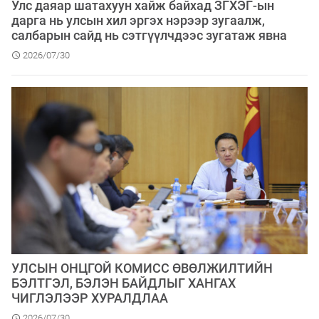
Улс даяар шатахуун хайж байхад ЗГХЭГ-ын
дарга нь улсын хил эргэх нэрээр зугаалж,
салбарын сайд нь сэтгүүлчдээс зугатаж явна
2026/07/30
УЛСЫН ОНЦГОЙ КОМИСС ӨВӨЛЖИЛТИЙН
БЭЛТГЭЛ, БЭЛЭН БАЙДЛЫГ ХАНГАХ
ЧИГЛЭЛЭЭР ХУРАЛДЛАА
2026/07/30