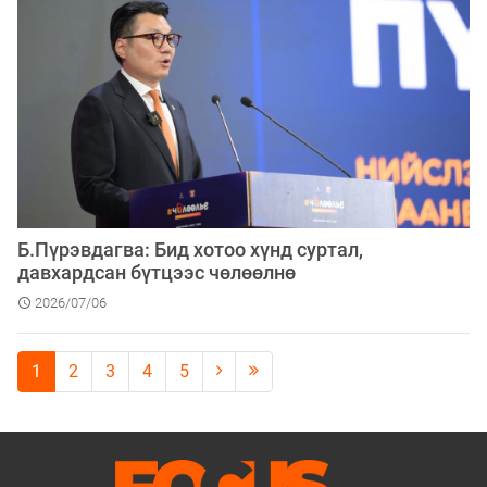
Б.Пүрэвдагва: Бид хотоо хүнд суртал,
давхардсан бүтцээс чөлөөлнө
2026/07/06
1
2
3
4
5