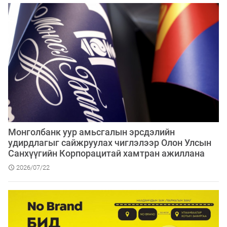
Монголбанк уур амьсгалын эрсдэлийн
удирдлагыг сайжруулах чиглэлээр Олон Улсын
Санхүүгийн Корпорацитай хамтран ажиллана
2026/07/22