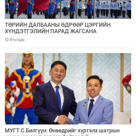
​ТӨРИЙН ДАЛБААНЫ ӨДРӨӨР ЦЭРГИЙН
ХҮНДЭТГЭЛИЙН ПАРАД ЖАГСАНА
Өчигдөр
МУГТ С.Билгүүн: Өнөөдрийг хүртэлх шатрын