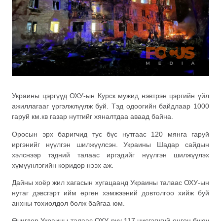
Украины цэргүүд ОХУ-ын Курск мужид нэвтрэн цэргийн үйл
ажиллагааг үргэлжлүүлж буй. Тэд одоогийн байдлаар 1000
гаруй км.кв газар нутгийг хяналтдаа аваад байна.
Оросын эрх баригчид тус бүс нутгаас 120 мянга гаруй
иргэнийг нүүлгэн шилжүүлсэн. Украины Шадар сайдын
хэлснээр тэдний талаас иргэдийг нүүлгэн шилжүүлэх
хүмүүнлэгийн коридор нээх аж.
Дайны хоёр жил хагасын хугацаанд Украины талаас ОХУ-ын
нутаг дэвсгэрт ийм өргөн хэмжээний довтолгоо хийж буй
анхны тохиолдол болж байгаа юм.
Өчигдөр Украины талаас ОХУ руу 117 нисгэгчгүй онгоц буюу