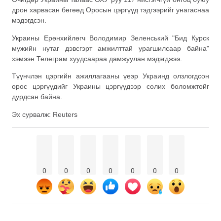
дрон харвасан бөгөөд Оросын цэргүүд тэдгээрийг унагаснаа
мэдэгдсэн.
Украины Ерөнхийлөгч Володимир Зеленський "Бид Курск
мужийн нутаг дэвсгэрт амжилттай урагшилсаар байна"
хэмээн Телеграм хуудсаараа дамжуулан мэдэгджээ.
Түүнчлэн цэргийн ажиллагааны үеэр Украинд олзлогдсон
орос цэргүүдийг Украины цэргүүдээр солих боломжтойг
дурдсан байна.
Эх сурвалж: Reuters
0
0
0
0
0
0
0