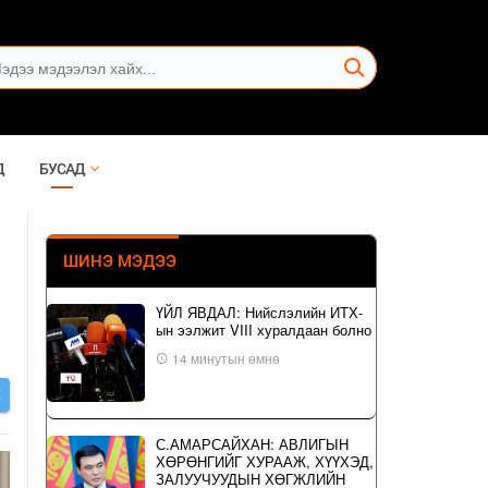
Д
БУСАД
ШИНЭ МЭДЭЭ
ҮЙЛ ЯВДАЛ: Нийслэлийн ИТХ-
ын ээлжит VIII хуралдаан болно
14 минутын өмнө
Х
С.АМАРСАЙХАН: АВЛИГЫН
ХӨРӨНГИЙГ ХУРААЖ, ХҮҮХЭД,
ЗАЛУУЧУУДЫН ХӨГЖЛИЙН