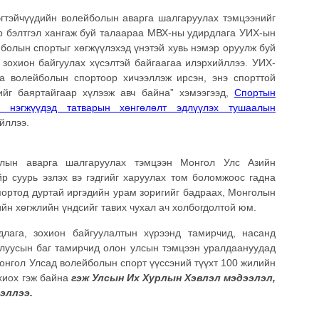
эгтэйчүүдийн волейболын аварга шалгаруулах тэмцээнийг
р бэлтгэл хангаж буй талаараа МВХ-ны удирдлага УИХ-ын
йболын спортыг хөгжүүлэхэд үнэтэй хувь нэмэр оруулж буй
зохион байгуулах хүсэлтэй байгаагаа илэрхийллээ. УИХ-
а волейболын спортоор хичээллэж ирсэн, энэ спорттой
ийг баяртайгаар хүлээж авч байна” хэмээгээд,
Спортын
 нэгжүүдэд татварын хөнгөлөлт эдлүүлэх тушаалын
йллээ.
олын аварга шалгаруулах тэмцээн Монгол Улс Азийн
р суурь эзлэх вэ гэдгийг харуулах том боломжоос гадна
портод дуртай иргэдийн урам зоригийг бадраах, Монголын
йн хөгжлийн үндсийг тавих чухал ач холбогдолтой юм.
лага, зохион байгуулалтын хүрээнд тамирчид, насанд
алуусын баг тамирчид олон улсын тэмцээн уралдаануудад
онгол Улсад волейболын спорт үүссэний түүхт 100 жилийн
хиох гэж байна
гэж Улсын Их Хурлын Хэвлэл мэдээлэл,
эллээ.