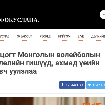
ФОКУСЛАНА.
УСЛАВ
SPEAK OUT
PEOPLE
НИЙГЭМ
LIVE
ДЭЛХИЙ
ацогт Монголын волейболын
лөлийн гишүүд, ахмад үеийн
вч уулзлаа
ХУВААЛЦАХ
ЖИРГЭ