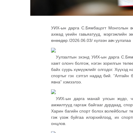
УИХ-ын дарга С.Бямбацогт Монголын в
ахмад үеийн гавьяатууд, мэргэжлийн зө
өнөөдөр /2026.06.03/ хүлээн авч уулзлаа
Уулзалтын эхэнд УИХ-ын дарга С.Бямб
хамт олонч болгож, нэгэн зорилгын төлөө
байх суурь хүмүүжлийг олгодог. Хүүхэд 
спортыг гэх сэтгэл надад бий. “Алтайн 
явна” хэмээлээ.
УИХ-ын дарга манай улсын жүдо, ч
амжилтууд гаргаж байгааг дурдаад, спор
Харин багийн спорт болох волейболыг тө
гэж үзэж буйгаа илэрхийлээд, их спор
онцлов.