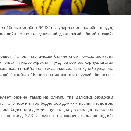
олейболын холбоо /МВХ/-ны удирдах зөвлөлийн гишүүд,
влөлийн төлөөлөл, үндэсний дээд лигийн багийн эздийг
ацогт “Спорт, тэр дундаа багийн спорт хүүхэд залуусыг
 нэгдэх, түүндээ хүрэхийн тулд тэвчээртэй, хариуцлагатай
наснаасаа волейболоор хичээллэж эхэлсэн хүний хувьд энэ
барс” багтайгаа 15 жил энэ их спортын түүхийг бичилцэж
өлөөт бөхийн тамирчид олимп, тив дэлхийд бахархам
тын энэ төрлийг төр бодлогоор дэмжиж ирснийг тодотгов.
рөөс бодлогоор дэмжин, туслалцаа үзүүлэх цаг нь болсон
тын хөгжилд УИХ-ын зүгээс ч анхаарч ажиллана гэдгийг