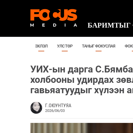
БАРИМТЫГ 
ЭХЛЭЛ
УЛС ТӨР
ТАНЫГ ФОКУСЛАЯ
ФОК
УИХ-ын дарга С.Бямб
холбооны удирдах зөв
гавьяатуудыг хүлээн а
Г.ОЮУНТУЯА
2026/06/03