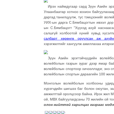
Ирэх наймдугаар сард Зүүн Азийн эр
Улаанбаатар хотноо зохион байгуулахаа
даргад танилцуулж, тус тэмцээнийг воле
УИХ-ын дарга С.Бямбацогтын ивээл дор 
ын С.Бямбацогт "Хүүхэд ахуй наснааса
салшгүй холбоотой хүний хувьд хүсэлт
салбарт хөрөнгө оруулсан аж ахуйн
хэрэгжилтийг хангуулж ажиллахаа илэрхи
Зүүн Азийн эрэгтэйчүүдийн волейб
волейболын газрын зураг дээр ямар бай
волейболын спортоор хичээллэдэг, энэ с
волейболын спортын дараагийн 100 жили
Монголын волейболын холбооны удирд
хүрэгчдийн шигшээ баг болон оюутан, з
амжилттай оролцсоор байна. Ирэх жил М
ой, МВХ байгуулагдсаны 70 жилийн ой то
олон нийттэй харилцах газраас мэдэ