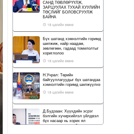
САНД ТӨВЛӨРҮҮЛЖ,
ЗАРЦУУЛАХ ТУХАЙ ХУУЛИЙН
ТӨСЛИЙГ БОЛОВСРУУЛЖ
БАЙНА
18 цагийн өмнө
Бүх шатанд хэмнэлтийн горимд
шилжиж, найр наадам,
зөвлөгөөн, гадаад томилолтыг
хориглолоо
18 цагийн өмнө
Н.Учрал: Төрийн
байгууллагуудыг бүх шатандаа
хэмнэлтийн горимд шилжүүлнэ
18 цагийн өмнө
Д.Будзаан: Хүүхдийн эсрэг
бэлгийн хүчирхийлэл үйлдвэл
бүх насаар нь хорих ял
оногдуулах хуулийн
зохицуулалттай