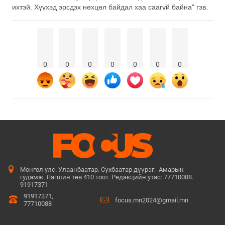
ихтэй. Хүүхэд эрсдэх нөхцөл байдал хаа саагүй байна" гэв.
0
0
0
0
0
0
0
Монгол улс. Улаанбаатар. Сүхбаатар дүүрэг. Амарын
гудамж. Лагшин төв 410 тоот. Редакцийн утас: 77710088.
91917371
91917371,
focus.mn2024@gmail.mn
77710088