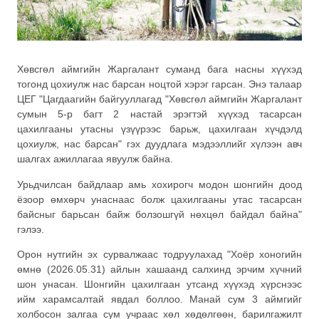
Хөвсгөл аймгийн Жаргалант суманд бага насны хүүхэд
тогонд цохиулж нас барсан ноцтой хэрэг гарсан. Энэ талаар
ЦЕГ "Цагдаагийн байгууллагад "Хөвсгөл аймгийн Жаргалант
сумын 5-р багт 2 настай эрэгтэй хүүхэд тасарсан
цахилгааны утасны үзүүрээс барьж, цахилгаан хүчдэлд
цохиулж, нас барсан" гэх дуудлага мэдээллийг хүлээн авч
шалгах ажиллагаа явуулж байна.
Урьдчилсан байдлаар амь хохирогч модон шонгийн доод
ёзоор өмхөрч унаснаас болж цахилгааны утас тасарсан
байсныг барьсан байж болзошгүй нөхцөл байдал байна"
гэлээ.
Орон нутгийн эх сурвалжаас тодруулахад "Хоёр хоногийн
өмнө (2026.05.31) айлын хашаанд салхинд эрчим хүчний
шон унасан. Шонгийн цахилгаан утсанд хүүхэд хүрснээс
ийм харамсалтай явдал боллоо. Манай сум 3 аймгийг
холбосон залгаа сум учраас хөл хөдөлгөөн, барилгажилт