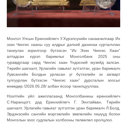
Монгол Улсын Ерөнхийлөгч У.Хүрэлсүхийн санаачилгаар Их
эзэн Чингис хааны суу алдрыг дэлхий дахинаа сурталчлан
таниулах зорилгоор бүтээсэн “Их Эзэн Чингис Хаан”
алтадсан хүрэл баримлыг Монголбанк 2025 оны
гуравдугаар сард Чингис хаан Үндэсний музейд залсан.
Төрийн шагналт, Урлагийн гавьяат зүтгэлтэн, уран барималч
Лувсангийн Болдын урласан уг бүтээлийн эх загварт
тулгуурлан бүтээсэн “Чингис хаан” дурсгалын зоосыг
өнөөдөр /2026.05.28/ албан ёсоор танилцууллаа.
Нээлтийн үйл ажиллагаанд Монголбанкны ерөнхийлөгч
С.Наранцогт, дэд Ерөнхийлөгч Г. Энхтайван, Төрийн
шагналт, Урлагийн гавьяат зүтгэлтэн уран барималч Л.Болд,
Эрдэнэсийн сангийн мэргэжлийн зөвлөлийн гишүүд болон
Монголын зоос судлалын холбооны төлөөлөл оролцлоо.