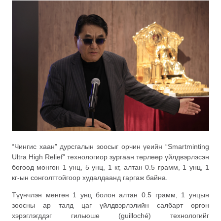
“Чингис хаан” дурсгалын зоосыг орчин үеийн “Smartminting
Ultra High Relief” технологиор зургаан төрлөөр үйлдвэрлэсэн
бөгөөд мөнгөн 1 унц, 5 унц, 1 кг, алтан 0.5 грамм, 1 унц, 1
кг-ын сонголттойгоор худалдаанд гаргаж байна.
Түүнчлэн мөнгөн 1 унц болон алтан 0.5 грамм, 1 унцын
зоосны ар талд цаг үйлдвэрлэлийн салбарт өргөн
хэрэглэгддэг гильюше (guilloché) технологийг