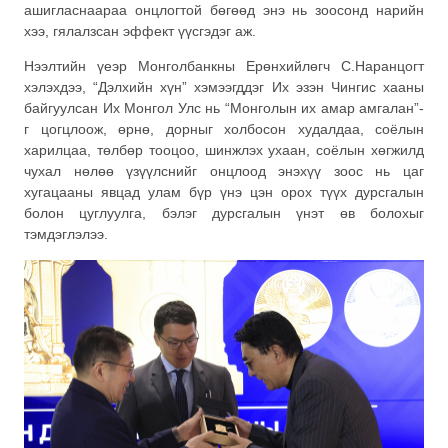
ашигласнаараа онцлогтой бөгөөд энэ нь зоосонд нарийн
хээ, гялалзсан эффект үүсгэдэг аж.
Нээлтийн үеэр Монголбанкны Ерөнхийлөгч С.Наранцогт
хэлэхдээ, “Дэлхийн хүн” хэмээгддэг Их эзэн Чингис хааны
байгуулсан Их Монгол Улс нь “Монголын их амар амгалан”-
г цогцлоож, өрнө, дорныг холбосон худалдаа, соёлын
харилцаа, төлбөр тооцоо, шинжлэх ухаан, соёлын хөгжилд
чухал нөлөө үзүүлснийг онцлоод энэхүү зоос нь цаг
хугацааны явцад улам бүр үнэ цэн орох түүх дурсгалын
болон цуглуулга, бэлэг дурсгалын үнэт өв болохыг
тэмдэглэлээ.