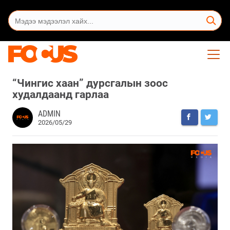
“Чингис хаан” дурсгалын зоос
худалдаанд гарлаа
ADMIN
2026/05/29